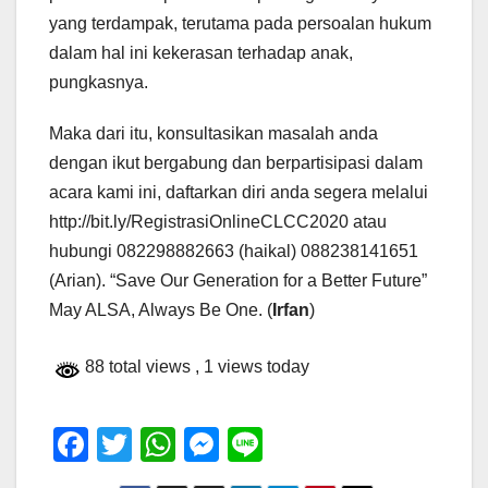
yang terdampak, terutama pada persoalan hukum
dalam hal ini kekerasan terhadap anak,
pungkasnya.
Maka dari itu, konsultasikan masalah anda
dengan ikut bergabung dan berpartisipasi dalam
acara kami ini, daftarkan diri anda segera melalui
http://bit.ly/RegistrasiOnlineCLCC2020 atau
hubungi 082298882663 (haikal) 088238141651
(Arian). “Save Our Generation for a Better Future”
May ALSA, Always Be One. (
Irfan
)
88 total views
, 1 views today
F
T
W
M
Li
a
wi
h
e
n