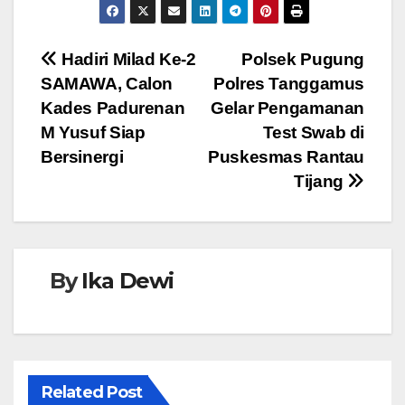
c
tt
at
ss
e
e
er
s
e
Navigasi
Hadiri Milad Ke-2
Polsek Pugung
b
A
n
SAMAWA, Calon
Polres Tanggamus
pos
o
p
g
Kades Padurenan
Gelar Pengamanan
o
p
er
M Yusuf Siap
Test Swab di
Bersinergi
Puskesmas Rantau
k
Tijang
By
Ika Dewi
Related Post