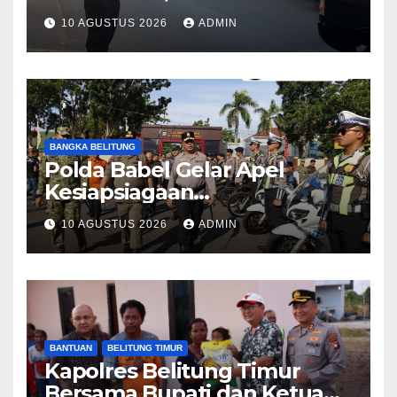
Purwakarta Kawal Aktivitas
10 AGUSTUS 2026
ADMIN
Pagi Masyarakat
BANGKA BELITUNG
Polda Babel Gelar Apel
Kesiapsiagaan
Penanggulangan Karhutla,
10 AGUSTUS 2026
ADMIN
Irjen Pol Viktor Tegaskan
Pentingnya Sinergi
BANTUAN
BELITUNG TIMUR
Kapolres Belitung Timur
Bersama Bupati dan Ketua