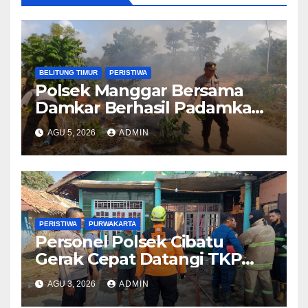
BELITUNG TIMUR
PERISTIWA
Polsek Manggar Bersama
Damkar Berhasil Padamkan
Kebakaran Lahan di Desa
AGU 5, 2026
ADMIN
Sukamandi
PERISTIWA
PURWAKARTA
Personel Polsek Cibatu
Gerak Cepat Datangi TKP
Kebakaran Rumah, Pastikan
AGU 3, 2026
ADMIN
Penanganan Berjalan