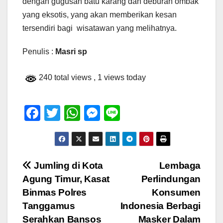
dengan gugusan batu karang dan deburan ombak
yang eksotis, yang akan memberikan kesan
tersendiri bagi wisatawan yang melihatnya.
Penulis :
Masri sp
240 total views
, 1 views today
F
T
W
M
Li
a
wi
h
e
n
c
tt
at
ss
e
e
er
s
e
Navigasi
Jumling di Kota
Lembaga
b
A
n
Agung Timur, Kasat
Perlindungan
pos
o
p
g
Binmas Polres
Konsumen
o
p
er
Tanggamus
Indonesia Berbagi
Serahkan Bansos
Masker Dalam