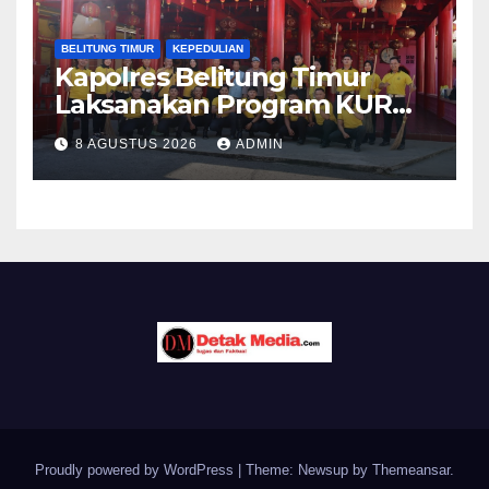
BELITUNG TIMUR
KEPEDULIAN
Kapolres Belitung Timur
Laksanakan Program KURMA
di Kelenteng Dharma Suci
8 AGUSTUS 2026
ADMIN
Manggar, Wujud Kepedulian
Polri terhadap Kebersihan
Rumah Ibadah
Proudly powered by WordPress
|
Theme: Newsup by
Themeansar
.