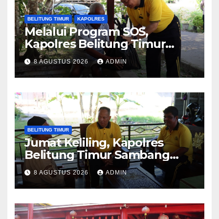
BELITUNG TIMUR
KAPOLRES
Melalui Program SOS,
Kapolres Belitung Timur
Sambang Warga yang
8 AGUSTUS 2026
ADMIN
Sedang Sakit
BELITUNG TIMUR
Jumat Keliling, Kapolres
Belitung Timur Sambang
Tokoh Adat di Desa Mekar
8 AGUSTUS 2026
ADMIN
Jaya