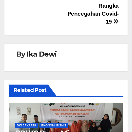
k
Rangka
Pencegahan Covid-
19
By
Ika Dewi
Related Post
DKI JAKARTA
EKONOMI BISNIS