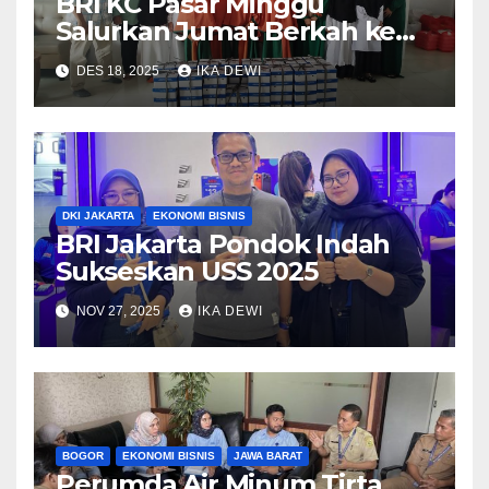
BRI KC Pasar Minggu
Salurkan Jumat Berkah ke
Domyadhu Pejaten
DES 18, 2025
IKA DEWI
DKI JAKARTA
EKONOMI BISNIS
BRI Jakarta Pondok Indah
Sukseskan USS 2025
NOV 27, 2025
IKA DEWI
BOGOR
EKONOMI BISNIS
JAWA BARAT
Perumda Air Minum Tirta