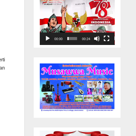
00:00
00:24
rti
tan