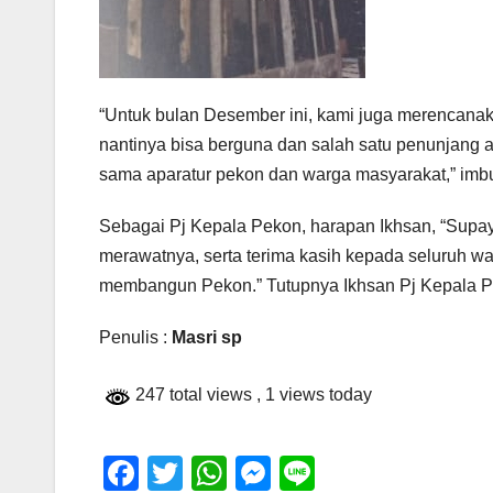
“Untuk bulan Desember ini, kami juga merencan
nantinya bisa berguna dan salah satu penunjang ak
sama aparatur pekon dan warga masyarakat,” imb
Sebagai Pj Kepala Pekon, harapan Ikhsan, “Supa
merawatnya, serta terima kasih kepada seluruh w
membangun Pekon.” Tutupnya Ikhsan Pj Kepala P
Penulis :
Masri sp
247 total views
, 1 views today
F
T
W
M
Li