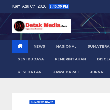
Skip
Kam. Agu 6th, 2026
3:45:32 PM
to
content
NEWS
NASIONAL
SUMATERA
SENI BUDAYA
PEMERINTAHAN
DISCL
KESEHATAN
JAWA BARAT
JURNAL
SUMATERA UTARA