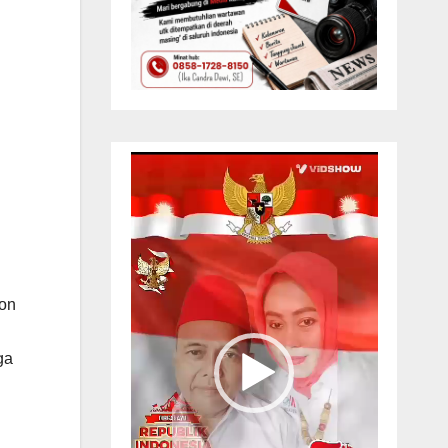
Pemutar
Video
non
ga