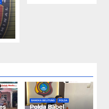
A
di
han
BANGKA BELITUNG
POLDA
es
Polda Babel