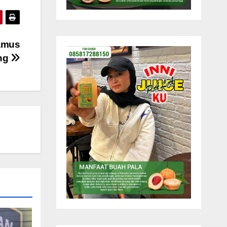
gamus
ong