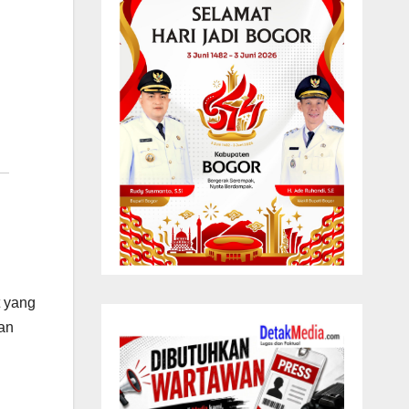
 yang
an