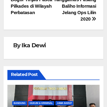
pos
o
p
g
Pilkades di Wilayah
Baliho Informasi
o
p
er
Perbatasan
Jelang Ops Lilin
2020
k
By
Ika Dewi
Related Post
BANDUNG
HUKUM & KRIMINAL
JAWA BARAT