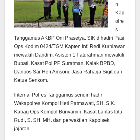
n
Kap
olre
s
Tanggamus AKBP Oni Prasetya, SIK dihadiri Pasi
Ops Kodim 0424/TGM Kapten Inf. Redi Kurniawan
mewakili Dandim, Asisten 1 Faturahman mewakili
Bupati, Kasat Pol PP Suratman, Kalak BPBD,
Danpos Sar Heri Amsoni, Jasa Raharja Sigit dan
Ketua Senkom.
Internal Polres Tanggamus sendiri hadir
Wakapolres Kompol Heti Patmawati, SH. SIK.
Kabag Ops Kompol Bunyamin, Kasat Lantas Iptu
Rudi, S. SH. MH. dan perwakilan Kapolsek
jajaran.