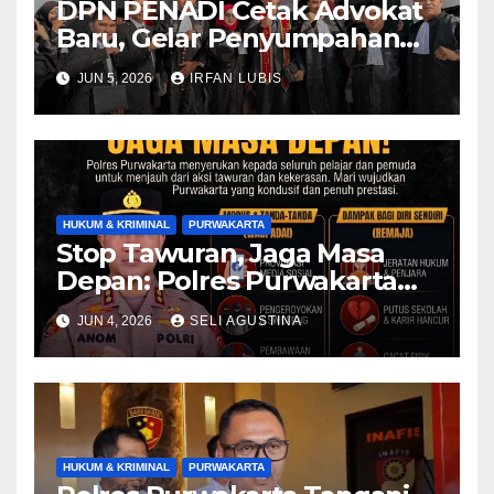
DPN PENADI Cetak Advokat
Baru, Gelar Penyumpahan
Perdana di Pengadilan
JUN 5, 2026
IRFAN LUBIS
Tinggi Bandung
HUKUM & KRIMINAL
PURWAKARTA
Stop Tawuran, Jaga Masa
Depan: Polres Purwakarta
Ajak Generasi Muda Tolak
JUN 4, 2026
SELI AGUSTINA
Kekerasan dan Bijak
Bermedia Sosial
HUKUM & KRIMINAL
PURWAKARTA