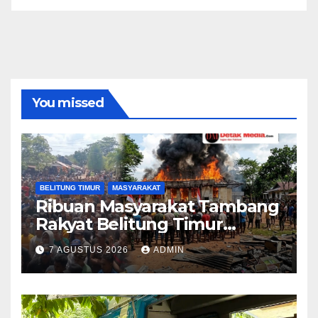
You missed
BELITUNG TIMUR
MASYARAKAT
Ribuan Masyarakat Tambang
Rakyat Belitung Timur
Geruduk Kantor PT.Timah
7 AGUSTUS 2026
ADMIN
Beltim Spontan
Membakarnya