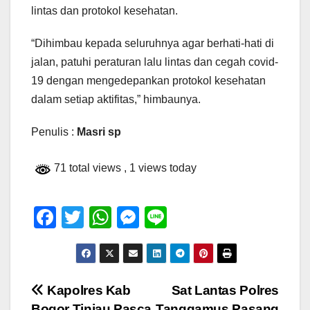
lintas dan protokol kesehatan.
“Dihimbau kepada seluruhnya agar berhati-hati di
jalan, patuhi peraturan lalu lintas dan cegah covid-
19 dengan mengedepankan protokol kesehatan
dalam setiap aktifitas,” himbaunya.
Penulis :
Masri sp
71 total views
, 1 views today
F
T
W
M
Li
a
wi
h
e
n
c
tt
at
ss
e
e
er
s
e
Navigasi
Kapolres Kab
Sat Lantas Polres
b
A
n
Bogor Tinjau Pasca
Tanggamus Pasang