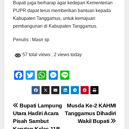
Bupati juga berharap agar kedepan Kementerian
PUPR dapat terus memberikan bantuan kepada
Kabupaten Tanggamus, untuk kemajuan
pembangunan di Kabupaten Tanggamus.
Penulis : Masri sp
57 total views
, 2 views today
F
T
W
M
Li
a
wi
h
e
n
c
tt
at
ss
e
e
er
s
e
Navigasi
Bupati Lampung
Musda Ke-2 KAHMI
b
A
n
Utara Hadiri Acara
Tanggamus Dihadiri
pos
o
p
g
Pisah Sambut
Wakil Bupati
Karutan Kelas 11B