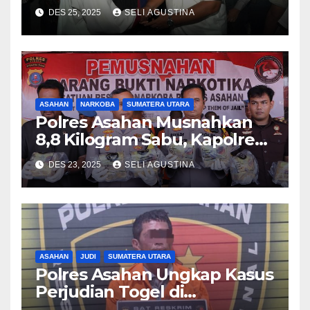
forkopimda Tinjau Perayaan
DES 25, 2025
SELI AGUSTINA
Malam Natal di Gereja HKBP
dan GKPI Kisaran
ASAHAN
NARKOBA
SUMATERA UTARA
Polres Asahan Musnahkan
8,8 Kilogram Sabu, Kapolres
Tegaskan Komitmen Perang
DES 23, 2025
SELI AGUSTINA
Terhadap Narkoba
ASAHAN
JUDI
SUMATERA UTARA
Polres Asahan Ungkap Kasus
Perjudian Togel di
Kabupaten Asahan