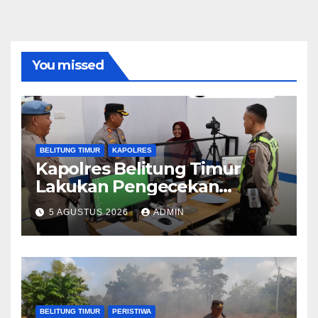
You missed
BELITUNG TIMUR
KAPOLRES
Kapolres Belitung Timur
Lakukan Pengecekan
Pelayanan SIM, Pastikan
5 AGUSTUS 2026
ADMIN
Pelayanan Prima bagi
Masyarakat
BELITUNG TIMUR
PERISTIWA