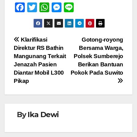
F
T
W
M
Li
a
wi
h
e
n
c
tt
at
ss
e
e
er
s
e
Navigasi
Klarifikasi
Gotong-royong
b
A
n
Direktur RS Bathin
Bersama Warga,
pos
o
p
g
Mangunang Terkait
Polsek Sumberejo
o
p
er
Jenazah Pasien
Berikan Bantuan
Diantar Mobil L300
Pokok Pada Suwito
k
Pikap
By
Ika Dewi