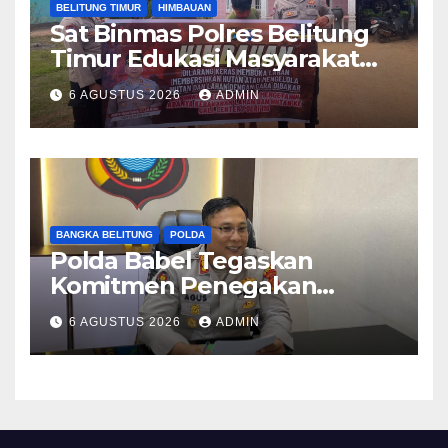
BELITUNG TIMUR
HIMBAUAN
Sat Binmas Polres Belitung
Timur Edukasi Masyarakat
Desa Padang tentang
6 AGUSTUS 2026
ADMIN
Bahaya Karhutla
BANGKA BELITUNG
POLDA
Polda Babel Tegaskan
Komitmen Penegakan
Hukum Terkait Perkara 53
6 AGUSTUS 2026
ADMIN
Ton Pasir Timah Ilegal di
Belitung