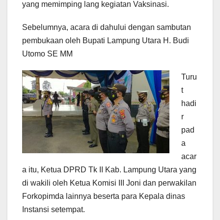
yang memimping lang kegiatan Vaksinasi.
Sebelumnya, acara di dahului dengan sambutan
pembukaan oleh Bupati Lampung Utara H. Budi
Utomo SE MM
Turu
t
hadi
r
pad
a
acar
a itu, Ketua DPRD Tk II Kab. Lampung Utara yang
di wakili oleh Ketua Komisi III Joni dan perwakilan
Forkopimda lainnya beserta para Kepala dinas
Instansi setempat.