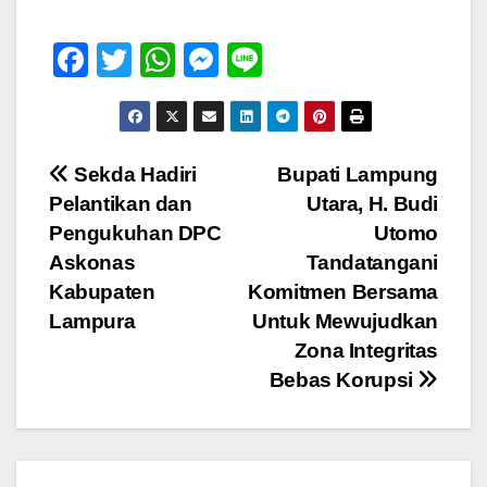
F
T
W
M
Li
a
wi
h
e
n
c
tt
at
ss
e
e
er
s
e
Navigasi
Sekda Hadiri
Bupati Lampung
b
A
n
Pelantikan dan
Utara, H. Budi
pos
o
p
g
Pengukuhan DPC
Utomo
o
p
er
Askonas
Tandatangani
Kabupaten
Komitmen Bersama
k
Lampura
Untuk Mewujudkan
Zona Integritas
Bebas Korupsi