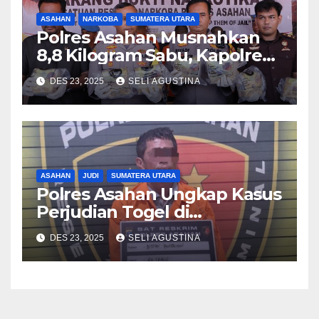
ASAHAN
NARKOBA
SUMATERA UTARA
Polres Asahan Musnahkan
8,8 Kilogram Sabu, Kapolres
Tegaskan Komitmen Perang
DES 23, 2025
SELI AGUSTINA
Terhadap Narkoba
ASAHAN
JUDI
SUMATERA UTARA
Polres Asahan Ungkap Kasus
Perjudian Togel di
Kabupaten Asahan
DES 23, 2025
SELI AGUSTINA