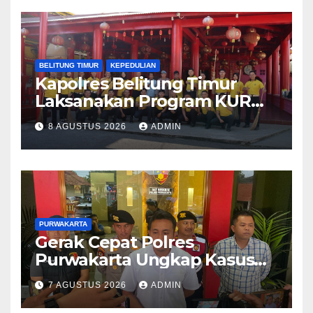
BELITUNG TIMUR
KEPEDULIAN
Kapolres Belitung Timur
Laksanakan Program KURMA
di Kelenteng Dharma Suci
8 AGUSTUS 2026
ADMIN
Manggar, Wujud Kepedulian
Polri terhadap Kebersihan
Rumah Ibadah
PURWAKARTA
Gerak Cepat Polres
Purwakarta Ungkap Kasus
Dugaan Pembunuhan di
7 AGUSTUS 2026
ADMIN
Cikopo, Terduga Pelaku
Diamankan Sesaat Setelah