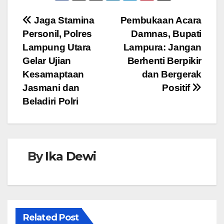
e
er
s
e
Navigasi
Jaga Stamina
Pembukaan Acara
b
A
n
Personil, Polres
Damnas, Bupati
pos
o
p
g
Lampung Utara
Lampura: Jangan
o
p
er
Gelar Ujian
Berhenti Berpikir
Kesamaptaan
dan Bergerak
k
Jasmani dan
Positif
Beladiri Polri
By
Ika Dewi
Related Post