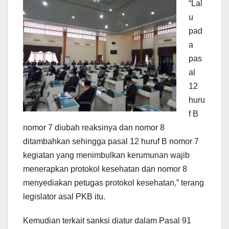
“Lal
u
pad
a
pas
al
12
huru
f B
nomor 7 diubah reaksinya dan nomor 8
ditambahkan sehingga pasal 12 huruf B nomor 7
kegiatan yang menimbulkan kerumunan wajib
menerapkan protokol kesehatan dan nomor 8
menyediakan petugas protokol kesehatan,” terang
legislator asal PKB itu.
Kemudian terkait sanksi diatur dalam Pasal 91