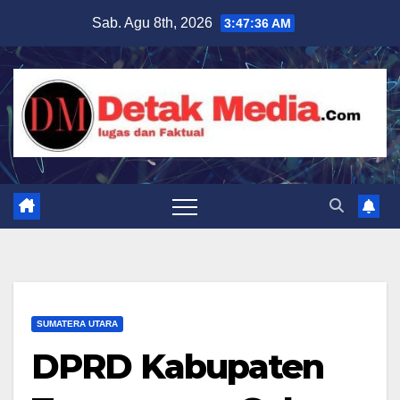
Skip
Sab. Agu 8th, 2026
3:47:38 AM
to
content
SUMATERA UTARA
DPRD Kabupaten