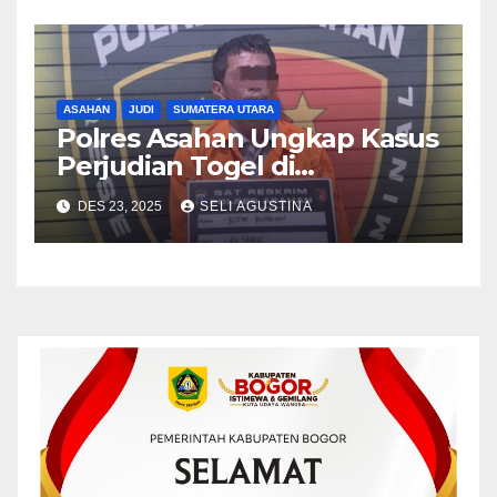
ASAHAN
JUDI
SUMATERA UTARA
Polres Asahan Ungkap Kasus
Perjudian Togel di
Kabupaten Asahan
DES 23, 2025
SELI AGUSTINA