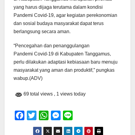
yang harus dijaga terutama dalam kondisi
Pandemi Covid-19, agar kegiatan perekonomian
dan sosial budaya masyarakat dapat terus
berlangsung secara aman.
“Pencegahan dan penanggulangan
Pandemi Covid-19 di Kabupaten Tanggamus,
perlu dilakukan adaptasi kebiasaan baru menuju
masyarakat yang aman dan produktif,” pungkas
wabup.(ADV)
69 total views
, 1 views today
F
T
W
M
Li
a
wi
h
e
n
c
tt
at
ss
e