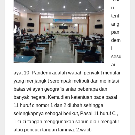
u
tent
ang
pan
dem
i,
sesu
ai
ayat 10, Pandemi adalah wabah penyakit menular
yang menjangkit serempak meliputi dan melintasi
batas wilayah geografis antar beberapa dan
banyak negara. Kemudian ketentuan pada pasal
11 huruf c nomor 1 dan 2 diubah sehingga
selengkapnya sebagai berikut, Pasal 11 huruf C ,
1.cuci tangan menggunakan sabun diair mengalir
atau pencuci tangan lainnya. 2.wajib