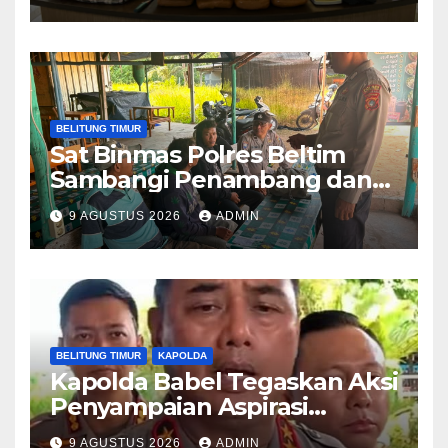
BELITUNG TIMUR
Sat Binmas Polres Beltim
Sambangi Penambang dan
Sampaikan Imbauan
9 AGUSTUS 2026
ADMIN
Kamtibmas
BELITUNG TIMUR
KAPOLDA
Kapolda Babel Tegaskan Aksi
Penyampaian Aspirasi
Dilindungi UU,Pelaku Anarkis
9 AGUSTUS 2026
ADMIN