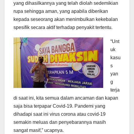
yang dihasilkannya yang telah diolah sedemikian
rupa sehingga aman, yang apabila diberikan
kepada seseorang akan menimbulkan kekebalan
spesifik secara aktif terhadap penyakit tertentu.
“Unt
uk
kasu
s
yan
g
terja
di saat ini, kita semua dalam ancaman dan kapan
saja bisa terpapar Covid-19. Pandemi yang
dihadapi saat ini virus corona atau covid-19
semakin meluas dan penyebarannya masih
sangat masif,” ucapnya.