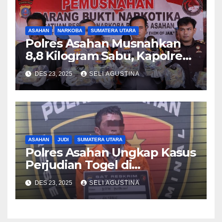
ASAHAN
NARKOBA
SUMATERA UTARA
Polres Asahan Musnahkan
8,8 Kilogram Sabu, Kapolres
Tegaskan Komitmen Perang
DES 23, 2025
SELI AGUSTINA
Terhadap Narkoba
ASAHAN
JUDI
SUMATERA UTARA
Polres Asahan Ungkap Kasus
Perjudian Togel di
Kabupaten Asahan
DES 23, 2025
SELI AGUSTINA