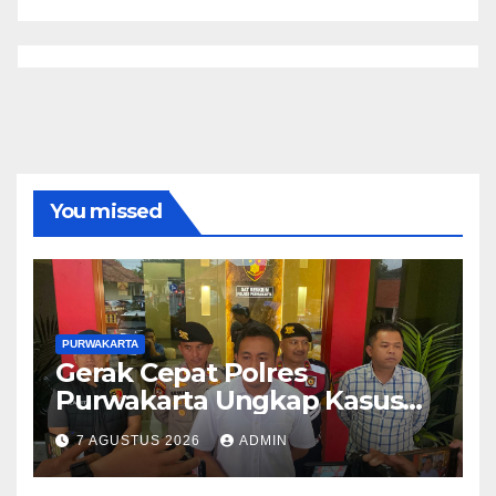
You missed
PURWAKARTA
Gerak Cepat Polres
Purwakarta Ungkap Kasus
Dugaan Pembunuhan di
7 AGUSTUS 2026
ADMIN
Cikopo, Terduga Pelaku
Diamankan Sesaat Setelah