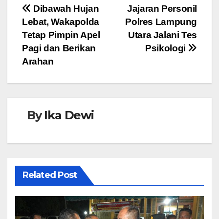
e
er
s
e
Navigasi
Dibawah Hujan
Jajaran Personil
b
A
n
Lebat, Wakapolda
Polres Lampung
pos
o
p
g
Tetap Pimpin Apel
Utara Jalani Tes
o
p
er
Pagi dan Berikan
Psikologi
Arahan
k
By
Ika Dewi
Related Post