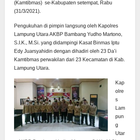
(Kamtibmas) se-Kabupaten setempat, Rabu
(31/3/2021).
Pengukuhan di pimpin langsung oleh Kapolres
Lampung Utara AKBP Bambang Yudho Martono,
S.I.K., M.Si. yang didampingi Kasat Binmas Iptu
Edy Juarsyahidin dengan dihadiri oleh 23 Da’i
Kamtibmas perwakilan dari 23 Kecamatan di Kab.
Lampung Utara.
Kap
olre
s
Lam
pun
g
Utar