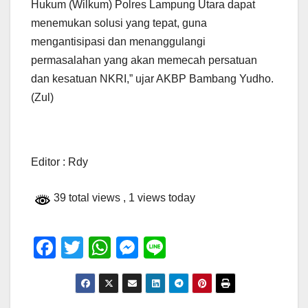
Hukum (Wilkum) Polres Lampung Utara dapat
menemukan solusi yang tepat, guna
mengantisipasi dan menanggulangi
permasalahan yang akan memecah persatuan
dan kesatuan NKRI,” ujar AKBP Bambang Yudho.
(Zul)
Editor : Rdy
39 total views
, 1 views today
F
T
W
M
Li
a
wi
h
e
n
c
tt
at
ss
e