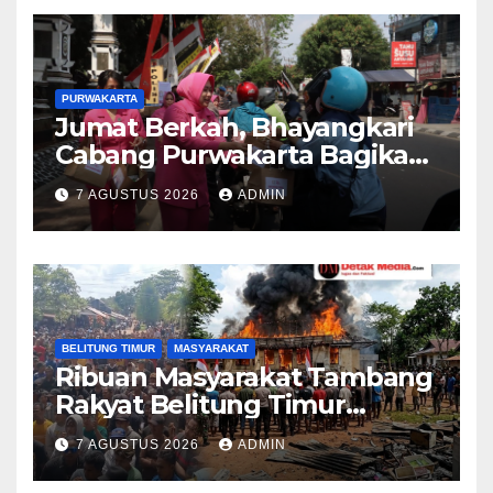
Kejadian
PURWAKARTA
Jumat Berkah, Bhayangkari
Cabang Purwakarta Bagikan
Paket Makan Siang kepada
7 AGUSTUS 2026
ADMIN
Masyarakat
BELITUNG TIMUR
MASYARAKAT
Ribuan Masyarakat Tambang
Rakyat Belitung Timur
Geruduk Kantor PT.Timah
7 AGUSTUS 2026
ADMIN
Beltim Spontan
Membakarnya