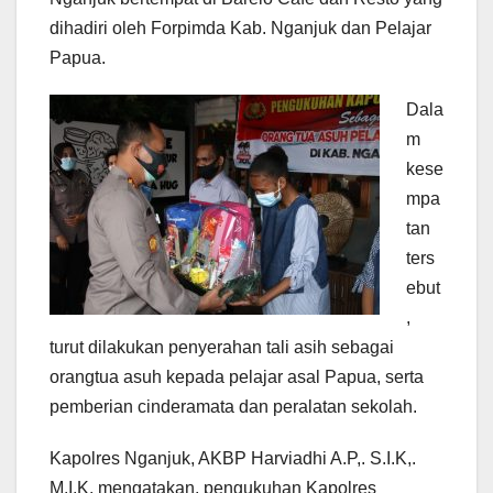
dihadiri oleh Forpimda Kab. Nganjuk dan Pelajar
Papua.
Dala
m
kese
mpa
tan
ters
ebut
,
turut dilakukan penyerahan tali asih sebagai
orangtua asuh kepada pelajar asal Papua, serta
pemberian cinderamata dan peralatan sekolah.
Kapolres Nganjuk, AKBP Harviadhi A.P,. S.I.K,.
M.I.K. mengatakan, pengukuhan Kapolres