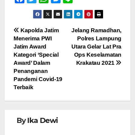
a
wi
h
e
n
c
tt
at
ss
e
e
er
s
e
Navigasi
Kapolda Jatim
Jelang Ramadhan,
b
A
n
Menerima PWI
Polres Lampung
pos
o
p
g
Jatim Award
Utara Gelar Lat Pra
o
p
er
Kategori ‘Special
Ops Keselamatan
Award’ Dalam
Krakatau 2021
k
Penanganan
Pandemi Covid-19
Terbaik
By
Ika Dewi