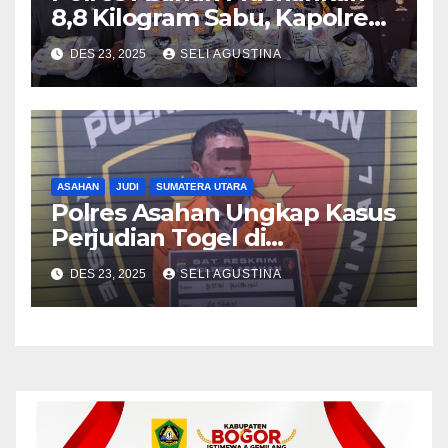
8,8 Kilogram Sabu, Kapolres
Tegaskan Komitmen Perang
DES 23, 2025
SELI AGUSTINA
Terhadap Narkoba
ASAHAN
JUDI
SUMATERA UTARA
Polres Asahan Ungkap Kasus
Perjudian Togel di
Kabupaten Asahan
DES 23, 2025
SELI AGUSTINA