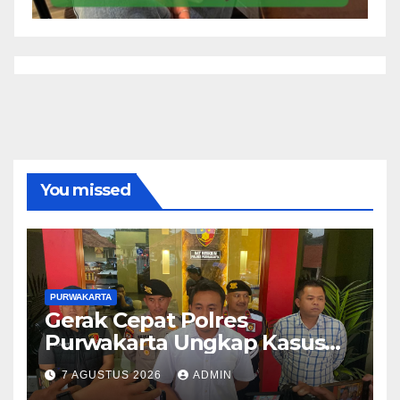
You missed
PURWAKARTA
Gerak Cepat Polres
Purwakarta Ungkap Kasus
Dugaan Pembunuhan di
7 AGUSTUS 2026
ADMIN
Cikopo, Terduga Pelaku