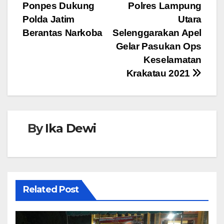
b
A
n
Ponpes Dukung
Polres Lampung
pos
o
p
g
Polda Jatim
Utara
o
p
er
Berantas Narkoba
Selenggarakan Apel
Gelar Pasukan Ops
k
Keselamatan
Krakatau 2021
By
Ika Dewi
Related Post