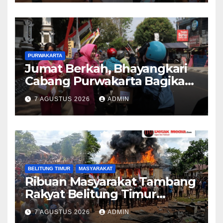
Diamankan Sesaat Setelah
Kejadian
PURWAKARTA
Jumat Berkah, Bhayangkari
Cabang Purwakarta Bagikan
Paket Makan Siang kepada
7 AGUSTUS 2026
ADMIN
Masyarakat
BELITUNG TIMUR
MASYARAKAT
Ribuan Masyarakat Tambang
Rakyat Belitung Timur
Geruduk Kantor PT.Timah
7 AGUSTUS 2026
ADMIN
Beltim Spontan