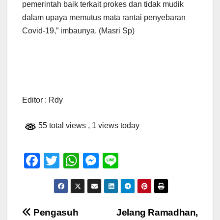
pemerintah baik terkait prokes dan tidak mudik
dalam upaya memutus mata rantai penyebaran
Covid-19,” imbaunya. (Masri Sp)
Editor : Rdy
55 total views
, 1 views today
F
T
W
M
Li
a
wi
h
e
n
c
tt
at
ss
e
e
er
s
e
Navigasi
Pengasuh
Jelang Ramadhan,