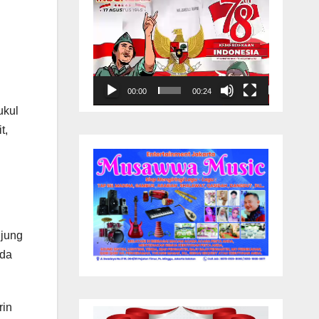
00:00
00:24
ukul
t,
ujung
eda
rin