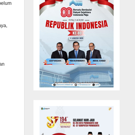
 belum
aya,
kan