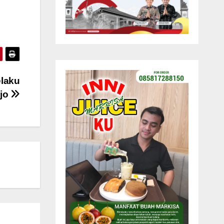
laku
rjo