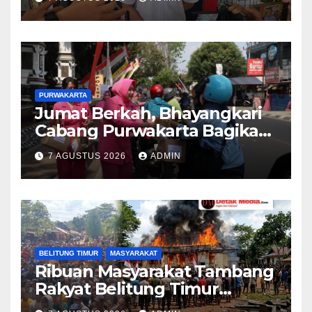
Cikopo, Terduga Pelaku
Diamankan Sesaat Setelah
Kejadian
PURWAKARTA
Jumat Berkah, Bhayangkari
Cabang Purwakarta Bagikan
Paket Makan Siang kepada
7 AGUSTUS 2026
ADMIN
Masyarakat
BELITUNG TIMUR
MASYARAKAT
Ribuan Masyarakat Tambang
Rakyat Belitung Timur
Geruduk Kantor PT.Timah