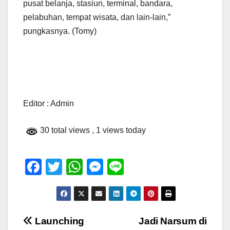
pusat belanja, stasiun, terminal, bandara,
pelabuhan, tempat wisata, dan lain-lain,”
pungkasnya. (Tomy)
Editor : Admin
30 total views
, 1 views today
F
T
W
M
Li
a
wi
h
e
n
c
tt
at
ss
e
e
er
s
e
Navigasi
Launching
Jadi Narsum di