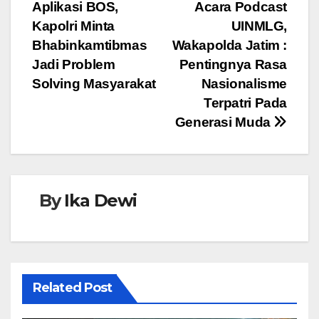
b
A
n
Aplikasi BOS,
Acara Podcast
pos
o
p
g
Kapolri Minta
UINMLG,
o
p
er
Bhabinkamtibmas
Wakapolda Jatim :
Jadi Problem
Pentingnya Rasa
k
Solving Masyarakat
Nasionalisme
Terpatri Pada
Generasi Muda
By
Ika Dewi
Related Post