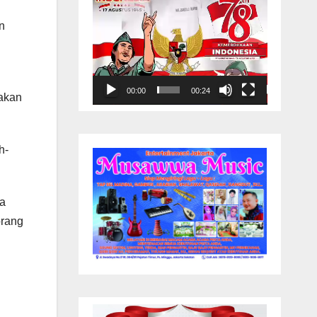
n
00:00
00:24
nakan
h-
ra
orang