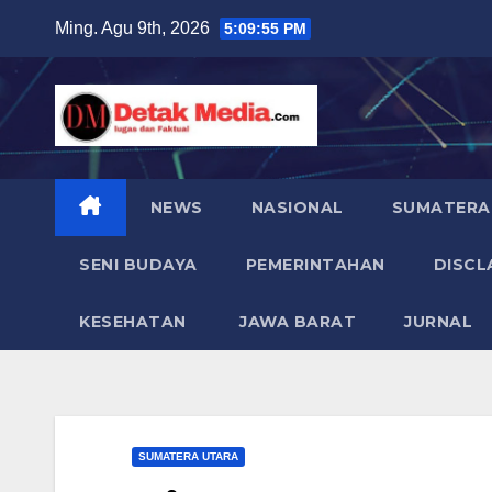
Skip
Ming. Agu 9th, 2026
5:09:56 PM
to
content
NEWS
NASIONAL
SUMATERA
SENI BUDAYA
PEMERINTAHAN
DISCL
KESEHATAN
JAWA BARAT
JURNAL
SUMATERA UTARA