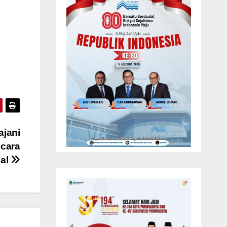
ajani
cara
ual