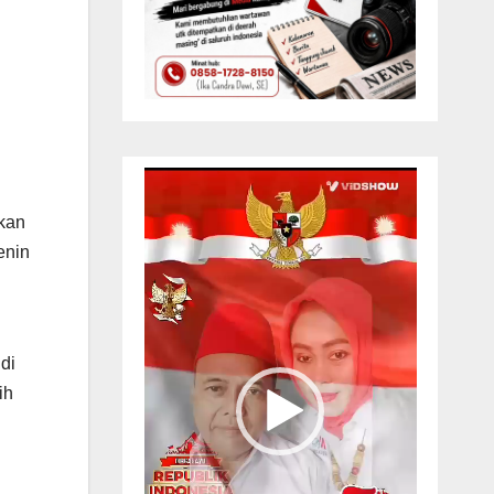
Pemutar
Video
kan
enin
di
ih