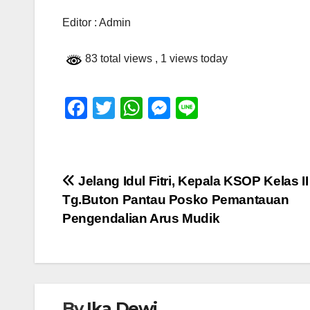
Editor : Admin
83 total views
, 1 views today
F
T
W
M
Li
a
wi
h
e
n
c
tt
at
ss
e
e
er
s
e
Navigasi
Jelang Idul Fitri, Kepala KSOP Kelas II
b
A
n
Tg.Buton Pantau Posko Pemantauan
pos
o
p
g
Pengendalian Arus Mudik
o
p
er
k
By
Ika Dewi