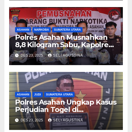
dan GKPI Kisaran
ASAHAN
NARKOBA
SUMATERA UTARA
Polres Asahan Musnahkan
8,8 Kilogram Sabu, Kapolres
Tegaskan Komitmen Perang
DES 23, 2025
SELI AGUSTINA
Terhadap Narkoba
ASAHAN
JUDI
SUMATERA UTARA
Polres Asahan Ungkap Kasus
Perjudian Togel di
Kabupaten Asahan
DES 23, 2025
SELI AGUSTINA