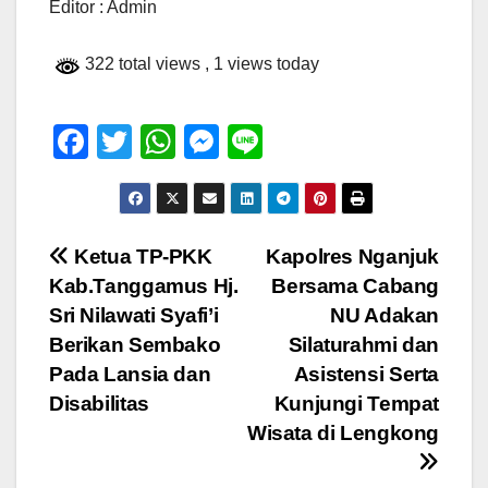
Editor : Admin
322 total views
, 1 views today
F
T
W
M
Li
a
wi
h
e
n
c
tt
at
ss
e
e
er
s
e
Navigasi
Ketua TP-PKK
Kapolres Nganjuk
b
A
n
Kab.Tanggamus Hj.
Bersama Cabang
pos
o
p
g
Sri Nilawati Syafi’i
NU Adakan
o
p
er
Berikan Sembako
Silaturahmi dan
Pada Lansia dan
Asistensi Serta
k
Disabilitas
Kunjungi Tempat
Wisata di Lengkong