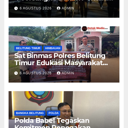
52,5 Ton Pasir Timah Ilegal Di
6 AGUSTUS 2026
ADMIN
Belitung
BELITUNG TIMUR
HIMBAUAN
Sat Binmas Polres Belitung
Timur Edukasi Masyarakat
Desa Padang tentang
6 AGUSTUS 2026
ADMIN
Bahaya Karhutla
BANGKA BELITUNG
POLDA
Polda Babel Tegaskan
Komitmen Penegakan