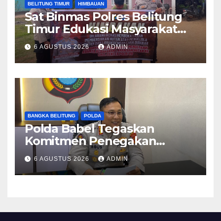
BELITUNG TIMUR
HIMBAUAN
Sat Binmas Polres Belitung
Timur Edukasi Masyarakat
Desa Padang tentang
6 AGUSTUS 2026
ADMIN
Bahaya Karhutla
BANGKA BELITUNG
POLDA
Polda Babel Tegaskan
Komitmen Penegakan
Hukum Terkait Perkara 53
6 AGUSTUS 2026
ADMIN
Ton Pasir Timah Ilegal di
Belitung