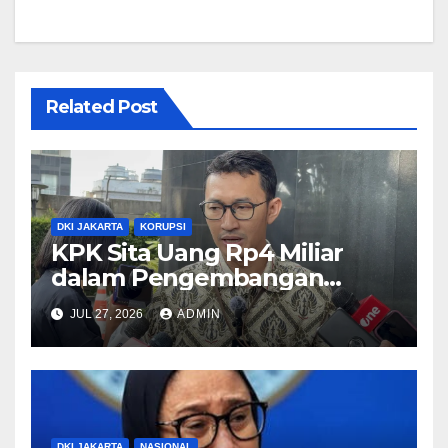
Related Post
DKI JAKARTA
KORUPSI
KPK Sita Uang Rp4 Miliar
dalam Pengembangan
Kasus Dugaan Korupsi di
JUL 27, 2026
ADMIN
Rejang Lebong
DKI JAKARTA
NASIONAL