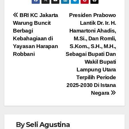
c
tt
at
ss
e
e
er
s
e
Navigasi
BRI KC Jakarta
Presiden Prabowo
b
A
n
Warung Buncit
Lantik Dr. Ir. H.
pos
o
p
g
Berbagi
Hamartoni Ahadis,
o
p
er
Kebahagiaan di
M.Si., Dan Romli,
Yayasan Harapan
S.Kom., S.H., M.H.,
k
Robbani
Sebagai Bupati Dan
Wakil Bupati
Lampung Utara
Terpilih Periode
2025-2030 Di Istana
Negara
By
Seli Agustina