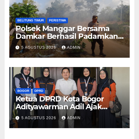
BELITUNG TIMUR
PERISTIWA
Polsek Manggar Bersama
Damkar Berhasil Padamkan
Kebakaran Lahan di Desa
5 AGUSTUS 2026
ADMIN
Sukamandi
BOGOR
DPRD
Ketua DPRD Kota Bogor
Adityawarman Adil Ajak
Warga Dukung Sensus
5 AGUSTUS 2026
ADMIN
Ekonomi 2026