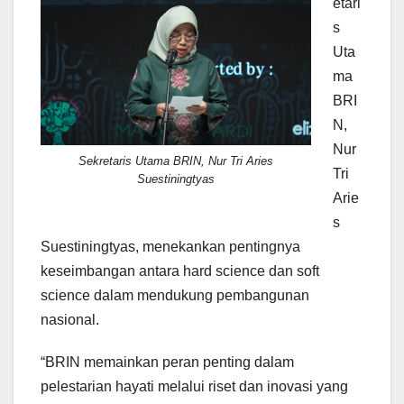
etari
s
Uta
ma
BRI
N,
Nur
Sekretaris Utama BRIN, Nur Tri Aries
Tri
Suestiningtyas
Arie
s
Suestiningtyas, menekankan pentingnya
keseimbangan antara hard science dan soft
science dalam mendukung pembangunan
nasional.
“BRIN memainkan peran penting dalam
pelestarian hayati melalui riset dan inovasi yang