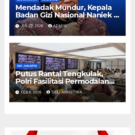
Mendadak Mundur, Kepala
Badan Gizi Nasional Naniek S.
Deyang Pamit Jalani
JUL 22, 2026
ADMIN
Pengobatan
DKI JAKARTA
Putus Rantai Tengkulak,
Polri Fasilitasi Permodalan
KUR dan Penyerapan Bulog
FEB 8, 2026
SELI AGUSTINA
bagi Petani Jagung