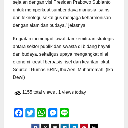
sejalan dengan visi Presiden Prabowo Subianto
untuk memperkuat sumber daya manusia, sains,
dan teknologi, sekaligus menjaga keharmonisan
dengan alam dan budaya,” jelasnya.
Kegiatan ini menjadi awal dari kemitraan strategis
antara sektor publik dan swasta di bidang hayati
dan budaya, sekaligus upaya mengangkat nilai
ekonomi kreatif berbasis riset dan kearifan lokal.
Source : Humas BRIN, Ibu Aeni Muharromah. (Ika
Dewi)
1155 total views
, 1 views today
F
T
W
M
Li
a
wi
h
e
n