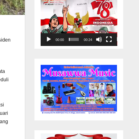
siden
00:00
00:24
ata
duli
si
uari
yang