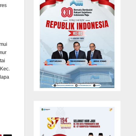
res
emui
mur
tai
 Kec.
lapa