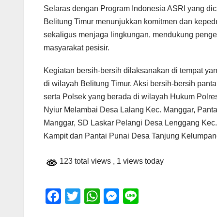
Selaras dengan Program Indonesia ASRI yang dic
Belitung Timur menunjukkan komitmen dan kepeduli
sekaligus menjaga lingkungan, mendukung pengemb
masyarakat pesisir.
Kegiatan bersih-bersih dilaksanakan di tempat ya
di wilayah Belitung Timur. Aksi bersih-bersih pant
serta Polsek yang berada di wilayah Hukum Polres 
Nyiur Melambai Desa Lalang Kec. Manggar, Panta
Manggar, SD Laskar Pelangi Desa Lenggang Kec.
Kampit dan Pantai Punai Desa Tanjung Kelumpan
123 total views
, 1 views today
F
T
W
M
Li
a
wi
h
e
n