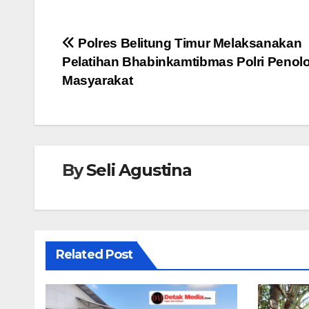
c
tt
at
ss
e
e
er
s
e
Navigasi
Polres Belitung Timur Melaksanakan
b
A
n
Pelatihan Bhabinkamtibmas Polri Penol
pos
o
p
g
Masyarakat
o
p
er
k
By
Seli Agustina
Related Post