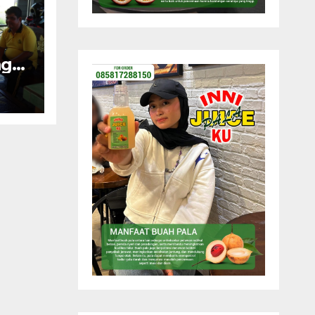
ng
esa