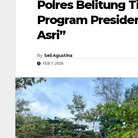
Polres Belitung 
Program Presiden
Asri”
By
Seli Agustina
FEB 7, 2026