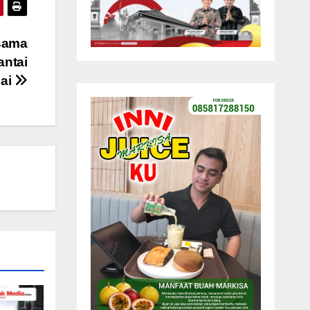
rsama
antai
bai