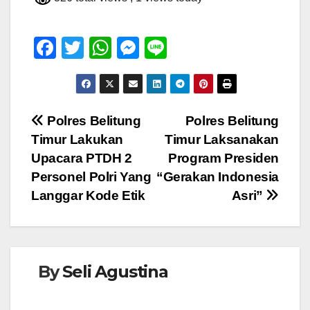
F
T
W
M
Li
a
wi
h
e
n
c
tt
at
ss
e
e
er
s
e
Navigasi
Polres Belitung
Polres Belitung
b
A
n
Timur Lakukan
Timur Laksanakan
pos
o
p
g
Upacara PTDH 2
Program Presiden
o
p
er
Personel Polri Yang
“Gerakan Indonesia
Langgar Kode Etik
Asri”
k
By
Seli Agustina