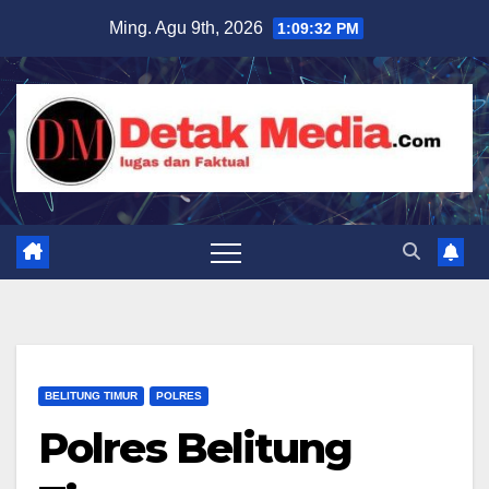
Skip
Ming. Agu 9th, 2026
1:09:34 PM
to
content
BELITUNG TIMUR
POLRES
Polres Belitung