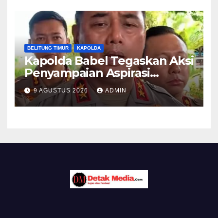
BELITUNG TIMUR
KAPOLDA
Kapolda Babel Tegaskan Aksi
Penyampaian Aspirasi
Dilindungi UU,Pelaku Anarkis
9 AGUSTUS 2026
ADMIN
di Kantor PT Timah Diproses
Hukum