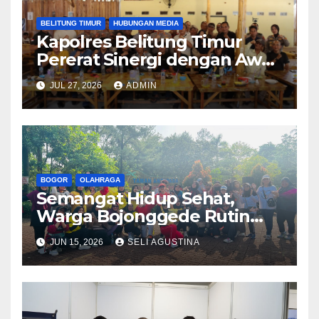
BELITUNG TIMUR
HUBUNGAN MEDIA
Kapolres Belitung Timur
Pererat Sinergi dengan Awak
Media Belitung Timur,
JUL 27, 2026
ADMIN
Bangun Komunikasi untuk
Informasi yang Akurat
BOGOR
OLAHRAGA
Semangat Hidup Sehat,
Warga Bojonggede Rutin
Gelar Senam Minggu Pagi di
JUN 15, 2026
SELI AGUSTINA
Taman Antapada