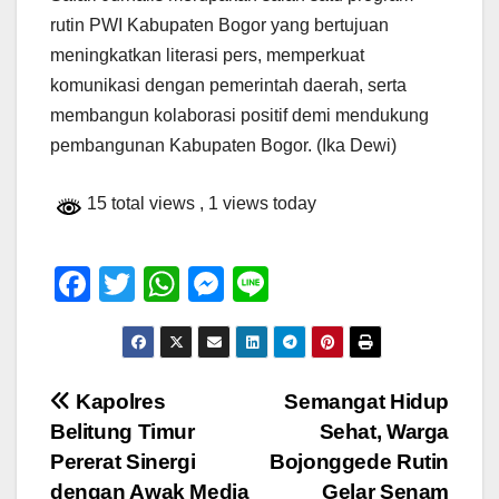
rutin PWI Kabupaten Bogor yang bertujuan
meningkatkan literasi pers, memperkuat
komunikasi dengan pemerintah daerah, serta
membangun kolaborasi positif demi mendukung
pembangunan Kabupaten Bogor. (Ika Dewi)
15 total views
, 1 views today
F
T
W
M
Li
a
wi
h
e
n
c
tt
at
ss
e
e
er
s
e
Navigasi
Kapolres
Semangat Hidup
b
A
n
Belitung Timur
Sehat, Warga
pos
o
p
g
Pererat Sinergi
Bojonggede Rutin
o
p
er
dengan Awak Media
Gelar Senam