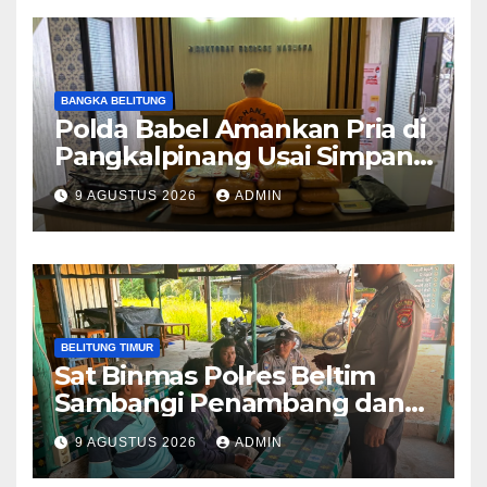
BANGKA BELITUNG
Polda Babel Amankan Pria di
Pangkalpinang Usai Simpan
12,8 Kilogram Ganja di Rumah
9 AGUSTUS 2026
ADMIN
BELITUNG TIMUR
Sat Binmas Polres Beltim
Sambangi Penambang dan
Sampaikan Imbauan
9 AGUSTUS 2026
ADMIN
Kamtibmas