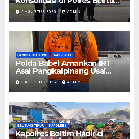
Konsolidasi di Polres Belitung
Timur, Pastikan Kesiapan
9 AGUSTUS 2026
ADMIN
Pengamanan dan Pelayanan
Masyarakat
BANGKA BELITUNG
SABU-SABU
Polda Babel Amankan IRT
Asal Pangkalpinang Usai
Kedapatan Miliki Sabu
8 AGUSTUS 2026
ADMIN
BELITUNG TIMUR
KAPOLRES
Kapolres Beltim Hadir di