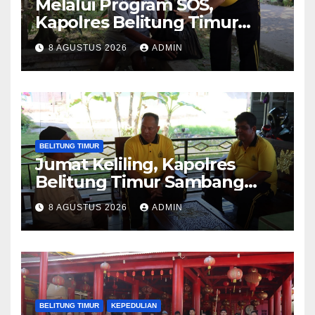
Melalui Program SOS,
Kapolres Belitung Timur
Sambang Warga yang
8 AGUSTUS 2026
ADMIN
Sedang Sakit
BELITUNG TIMUR
Jumat Keliling, Kapolres
Belitung Timur Sambang
Tokoh Adat di Desa Mekar
8 AGUSTUS 2026
ADMIN
Jaya
BELITUNG TIMUR
KEPEDULIAN