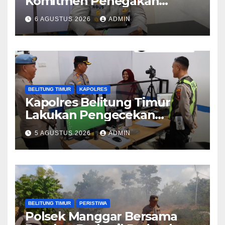
Komitmen Penegakan
Hukum Terkait Perkara 53
6 AGUSTUS 2026
ADMIN
Ton Pasir Timah Ilegal di
Belitung
BELITUNG TIMUR
KAPOLRES
Kapolres Belitung Timur
Lakukan Pengecekan
Pelayanan SIM, Pastikan
5 AGUSTUS 2026
ADMIN
Pelayanan Prima bagi
Masyarakat
BELITUNG TIMUR
PERISTIWA
Polsek Manggar Bersama