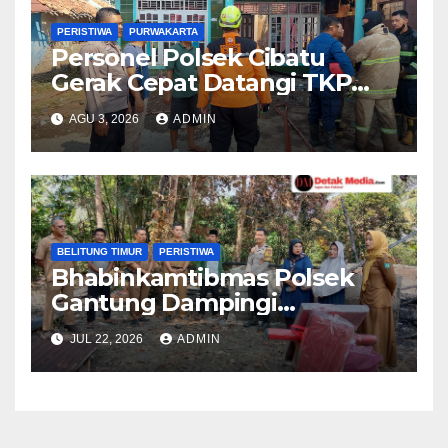
PERISTIWA
PURWAKARTA
Personel Polsek Cibatu
Gerak Cepat Datangi TKP
Kebakaran Rumah, Pastikan
AGU 3, 2026
ADMIN
Penanganan Berjalan
Optimal
BELITUNG TIMUR
PERISTIWA
Bhabinkamtibmas Polsek
Gantung Dampingi
Penyaluran Bantuan Bupati
JUL 22, 2026
ADMIN
Belitung Timur kepada
Korban Kebakaran Rumah