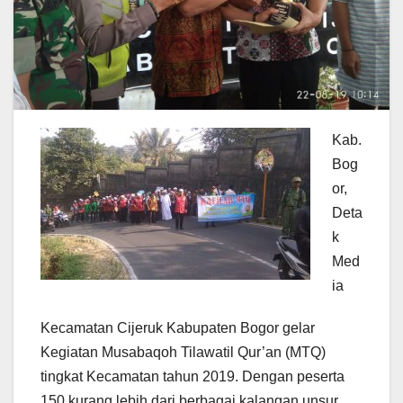
Kab.
Bog
or,
Deta
k
Med
ia
Kecamatan Cijeruk Kabupaten Bogor gelar
Kegiatan Musabaqoh Tilawatil Qur’an (MTQ)
tingkat Kecamatan tahun 2019. Dengan peserta
150 kurang lebih dari berbagai kalangan unsur