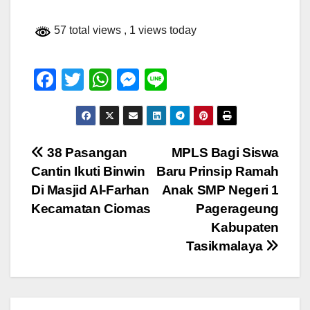
57 total views
, 1 views today
F
T
W
M
Li
a
wi
h
e
n
c
tt
at
ss
e
e
er
s
e
Navigasi
38 Pasangan
MPLS Bagi Siswa
b
A
n
Cantin Ikuti Binwin
Baru Prinsip Ramah
pos
o
p
g
Di Masjid Al-Farhan
Anak SMP Negeri 1
o
p
er
Kecamatan Ciomas
Pagerageung
Kabupaten
k
Tasikmalaya