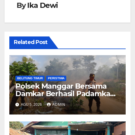
By
Ika Dewi
Related Post
BELITUNG TIMUR
PERISTIWA
Polsek Manggar Bersama
Damkar Berhasil Padamkan
Kebakaran Lahan di Desa
AGU 5, 2026
ADMIN
Sukamandi