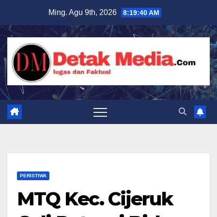
Skip
Ming. Agu 9th, 2026
8:19:42 AM
to
content
PERISTIWA
MTQ Kec. Cijeruk