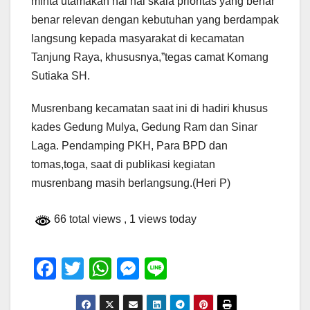
minta utamakan hal hal skala prioritas yang benar
benar relevan dengan kebutuhan yang berdampak
langsung kepada masyarakat di kecamatan
Tanjung Raya, khususnya,”tegas camat Komang
Sutiaka SH.
Musrenbang kecamatan saat ini di hadiri khusus
kades Gedung Mulya, Gedung Ram dan Sinar
Laga. Pendamping PKH, Para BPD dan
tomas,toga, saat di publikasi kegiatan
musrenbang masih berlangsung.(Heri P)
66 total views
, 1 views today
F
T
W
M
Li
a
wi
h
e
n