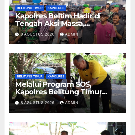
BELITUNG TIMUR
KAPOLRES
Kapolres Beltim Hadir di
Tengah Aksi Massa,
Kedepankan Pendekatan
8 AGUSTUS 2026
ADMIN
Humanis dan Jembatani
Aspirasi Masyarakat
BELITUNG TIMUR
KAPOLRES
Melalui Program SOS,
Kapolres Belitung Timur
Sambang Warga yang
8 AGUSTUS 2026
ADMIN
Sedang Sakit