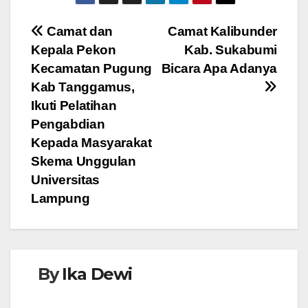
c
tt
at
ss
e
e
er
s
e
Navigasi
Camat dan
Camat Kalibunder
b
A
n
Kepala Pekon
Kab. Sukabumi
pos
o
p
g
Kecamatan Pugung
Bicara Apa Adanya
o
p
er
Kab Tanggamus,
Ikuti Pelatihan
k
Pengabdian
Kepada Masyarakat
Skema Unggulan
Universitas
Lampung
By
Ika Dewi