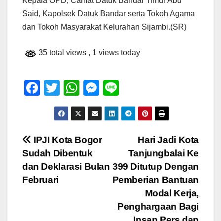
Kepala OPD, Camat Datuk Bandar Timur Abu
Said, Kapolsek Datuk Bandar serta Tokoh Agama
dan Tokoh Masyarakat Kelurahan Sijambi.(SR)
35 total views
, 1 views today
F
T
W
M
Li
a
wi
h
e
n
c
tt
at
ss
e
e
er
s
e
Navigasi
IPJI Kota Bogor
Hari Jadi Kota
b
A
n
Sudah Dibentuk
Tanjungbalai Ke
pos
o
p
g
dan Deklarasi Bulan
399 Ditutup Dengan
o
p
er
Februari
Pemberian Bantuan
Modal Kerja,
k
Penghargaan Bagi
Insan Pers dan