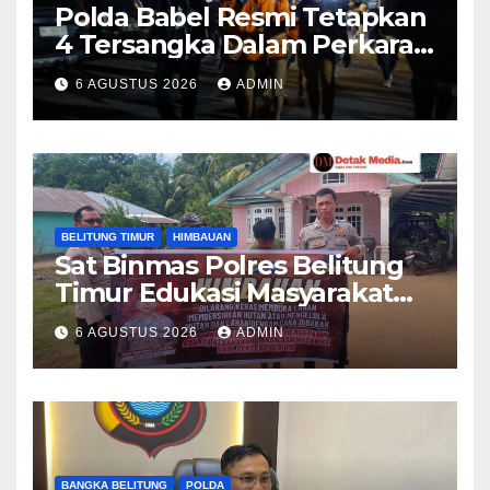
Polda Babel Resmi Tetapkan
4 Tersangka Dalam Perkara
52,5 Ton Pasir Timah Ilegal Di
6 AGUSTUS 2026
ADMIN
Belitung
BELITUNG TIMUR
HIMBAUAN
Sat Binmas Polres Belitung
Timur Edukasi Masyarakat
Desa Padang tentang
6 AGUSTUS 2026
ADMIN
Bahaya Karhutla
BANGKA BELITUNG
POLDA