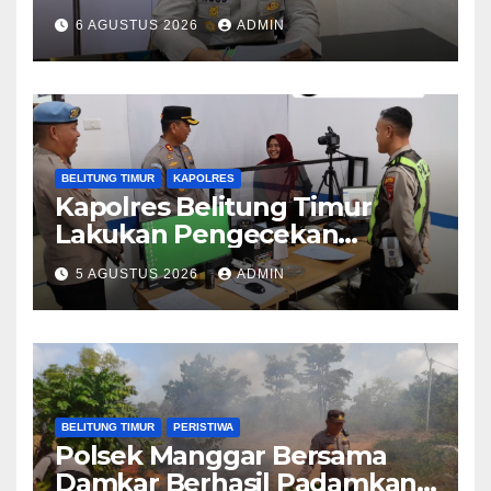
Hukum Terkait Perkara 53
6 AGUSTUS 2026
ADMIN
Ton Pasir Timah Ilegal di
Belitung
BELITUNG TIMUR
KAPOLRES
Kapolres Belitung Timur
Lakukan Pengecekan
Pelayanan SIM, Pastikan
5 AGUSTUS 2026
ADMIN
Pelayanan Prima bagi
Masyarakat
BELITUNG TIMUR
PERISTIWA
Polsek Manggar Bersama
Damkar Berhasil Padamkan