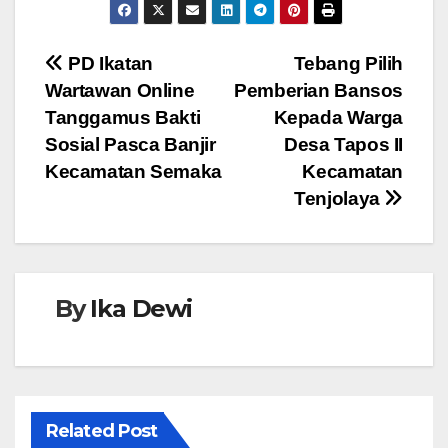
c
tt
at
ss
e
e
er
s
e
Navigasi
PD Ikatan
Tebang Pilih
b
A
n
Wartawan Online
Pemberian Bansos
pos
o
p
g
Tanggamus Bakti
Kepada Warga
o
p
er
Sosial Pasca Banjir
Desa Tapos II
Kecamatan Semaka
Kecamatan
k
Tenjolaya
By
Ika Dewi
Related Post