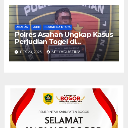
ASAHAN
JUDI
SUMATERA UTARA
Polres Asahan Ungkap Kasus
Perjudian Togel di
Kabupaten Asahan
DES 23, 2025
SELI AGUSTINA