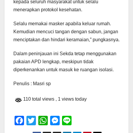
kepada seluruh masyarakat untuk selalu
menerapkan protokol kesehatan.
Selalu memakai masker apabila keluar rumah.
Kemudian mencuci tangan dengan sabun, jangan
menciptakan dan hindari keramaian,” pungkasnya.
Dalam peninjauan ini Sekda tetap menggunakan
pakaian APD lengkap, meskipun tidak
diperkenankan untuk masuk ke ruangan isolasi.
Penulis : Masri sp
110 total views
, 1 views today
F
T
W
M
Li
a
wi
h
e
n