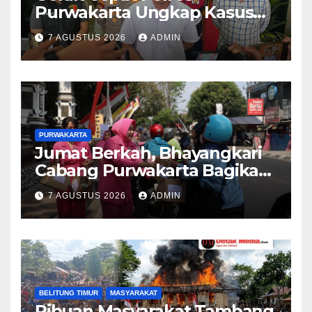
Purwakarta Ungkap Kasus
Dugaan Pembunuhan di
7 AGUSTUS 2026
ADMIN
Cikopo, Terduga Pelaku
Diamankan Sesaat Setelah
Kejadian
PURWAKARTA
Jumat Berkah, Bhayangkari
Cabang Purwakarta Bagikan
Paket Makan Siang kepada
7 AGUSTUS 2026
ADMIN
Masyarakat
BELITUNG TIMUR
MASYARAKAT
Ribuan Masyarakat Tambang