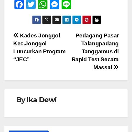
F
T
W
M
Li
a
wi
h
e
n
c
tt
at
ss
e
e
er
s
e
Navigasi
Kades Jonggol
Pedagang Pasar
b
A
n
Kec.Jonggol
Talangpadang
pos
o
p
g
Luncurkan Program
Tanggamus di
o
p
er
“JEC”
Rapid Test Secara
Massal
k
By
Ika Dewi