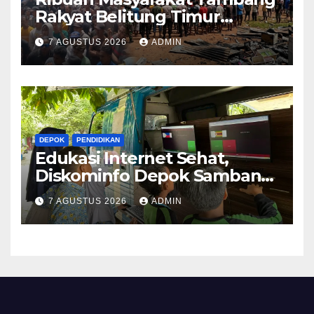
Rakyat Belitung Timur
Geruduk Kantor PT.Timah
7 AGUSTUS 2026
ADMIN
Beltim Spontan
Membakarnya
DEPOK
PENDIDIKAN
Edukasi Internet Sehat,
Diskominfo Depok Sambangi
SDN Mekarjaya 20
7 AGUSTUS 2026
ADMIN