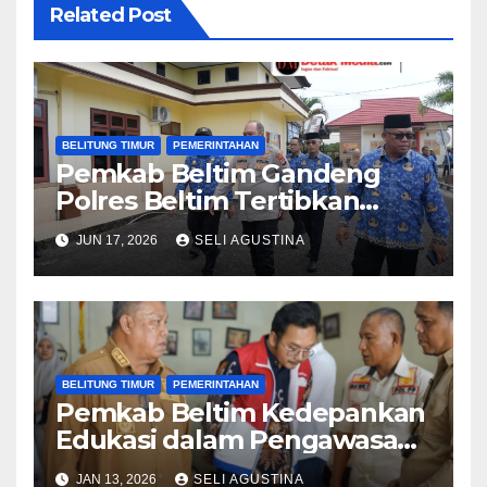
Related Post
BELITUNG TIMUR
PEMERINTAHAN
Pemkab Beltim Gandeng
Polres Beltim Tertibkan
Aktivitas Meja Goyang Ilegal
JUN 17, 2026
SELI AGUSTINA
BELITUNG TIMUR
PEMERINTAHAN
Pemkab Beltim Kedepankan
Edukasi dalam Pengawasan
Distribusi Gas LPG 3 Kg
JAN 13, 2026
SELI AGUSTINA