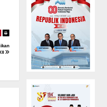
gikan
XII