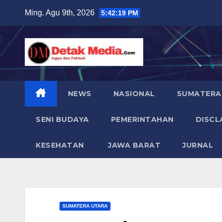
Skip
Ming. Agu 9th, 2026
5:42:20 PM
to
content
NEWS
NASIONAL
SUMATERA
SENI BUDAYA
PEMERINTAHAN
DISCL
KESEHATAN
JAWA BARAT
JURNAL
SUMATERA UTARA