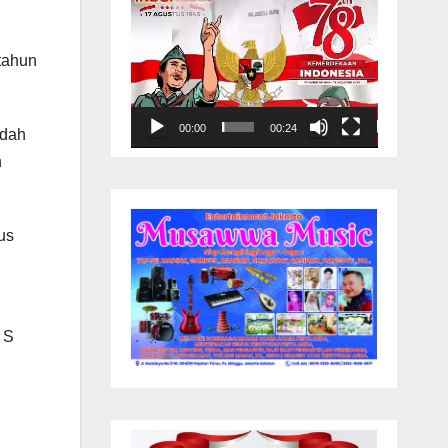
tahun
00:00
00:24
udah
h
us
 S