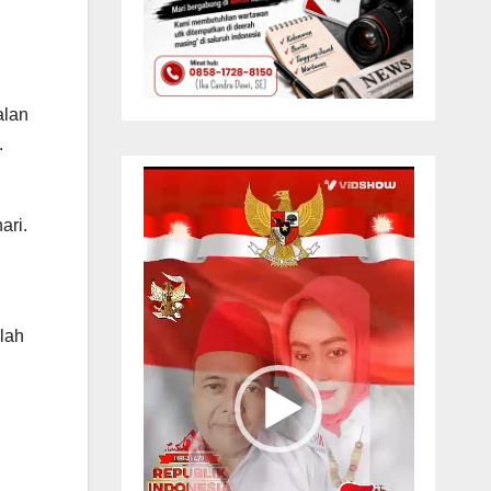
alan
.
Pemutar
Video
ari.
llah