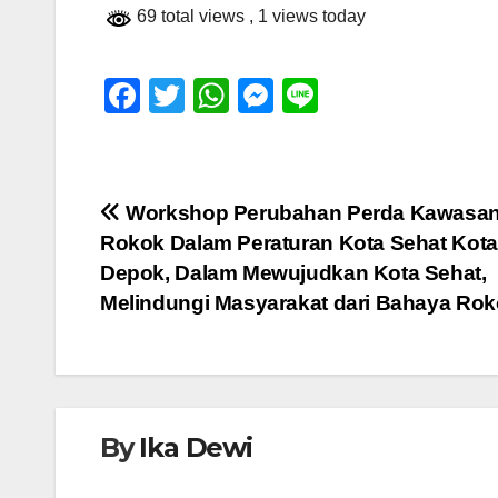
69 total views
, 1 views today
F
T
W
M
Li
a
wi
h
e
n
c
tt
at
ss
e
e
er
s
e
Navigasi
Workshop Perubahan Perda Kawasan
b
A
n
Rokok Dalam Peraturan Kota Sehat Kota
pos
o
p
g
Depok, Dalam Mewujudkan Kota Sehat,
o
p
er
Melindungi Masyarakat dari Bahaya Ro
k
By
Ika Dewi