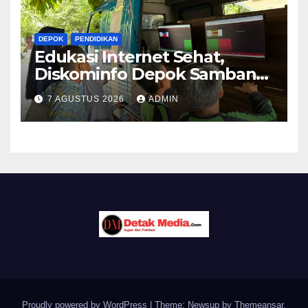
DEPOK
PENDIDIKAN
Edukasi Internet Sehat,
Diskominfo Depok Sambangi
SDN Mekarjaya 20
7 AGUSTUS 2026
ADMIN
Proudly powered by WordPress
|
Theme: Newsup by
Themeansar
.