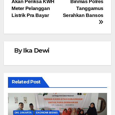
o
p
g
Akan Periksa KWH
Binmas Polres
o
p
er
Meter Pelanggan
Tanggamus
Listrik Pra Bayar
Serahkan Bansos
k
By
Ika Dewi
Related Post
DKI JAKARTA
EKONOMI BISNIS