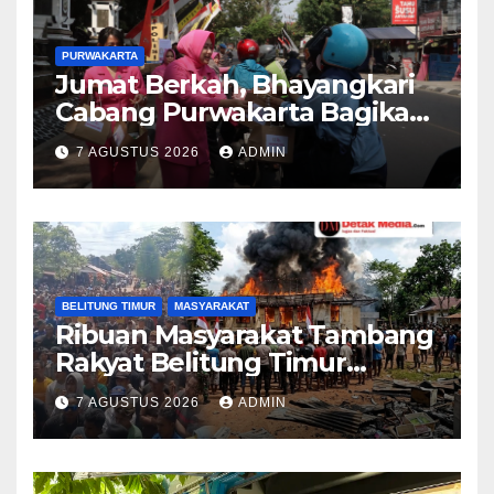
PURWAKARTA
Jumat Berkah, Bhayangkari
Cabang Purwakarta Bagikan
Paket Makan Siang kepada
7 AGUSTUS 2026
ADMIN
Masyarakat
BELITUNG TIMUR
MASYARAKAT
Ribuan Masyarakat Tambang
Rakyat Belitung Timur
Geruduk Kantor PT.Timah
7 AGUSTUS 2026
ADMIN
Beltim Spontan
Membakarnya