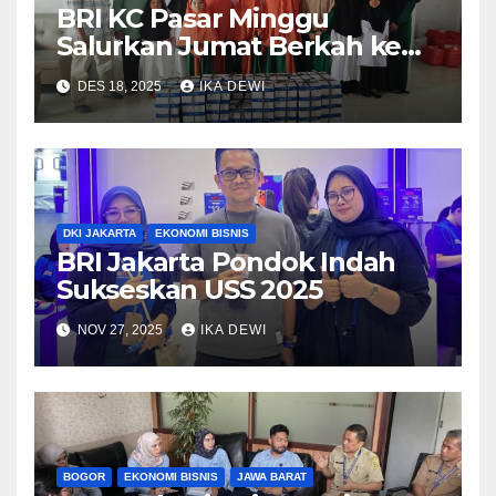
BRI KC Pasar Minggu
Salurkan Jumat Berkah ke
Domyadhu Pejaten
DES 18, 2025
IKA DEWI
DKI JAKARTA
EKONOMI BISNIS
BRI Jakarta Pondok Indah
Sukseskan USS 2025
NOV 27, 2025
IKA DEWI
BOGOR
EKONOMI BISNIS
JAWA BARAT