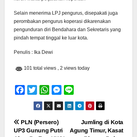
Selain menerima LPJ pengurus, disepakati juga
perombakan pengurus koperasi dikarenakan
pengunduran diri Bendahara dan Sekretaris yang
pindah tempat tinggal ke luar kota.
Penulis : Ika Dewi
101 total views
, 2 views today
F
T
W
M
Li
a
wi
h
e
n
c
tt
at
ss
e
e
er
s
e
Navigasi
PLN (Persero)
Jumling di Kota
b
A
n
UP3 Gunung Putri
Agung Timur, Kasat
pos