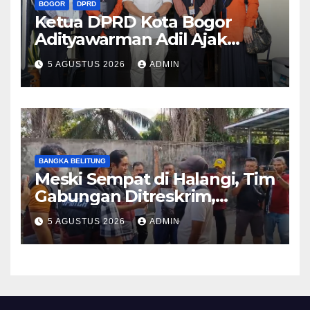
BOGOR
DPRD
Ketua DPRD Kota Bogor
Adityawarman Adil Ajak
Warga Dukung Sensus
5 AGUSTUS 2026
ADMIN
Ekonomi 2026
BANGKA BELITUNG
Meski Sempat di Halangi, Tim
Gabungan Ditreskrim,
Berhasil untuk
5 AGUSTUS 2026
ADMIN
Mengamankan Biji Timah
Ilegal Sebanyak 53 Ton