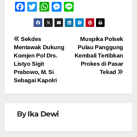
F
T
W
M
Li
a
wi
h
e
n
c
tt
at
ss
e
e
er
s
e
Navigasi
Sekdes
Muspika Polsek
b
A
n
Mentawak Dukung
Pulau Panggung
pos
o
p
g
Komjen Pol Drs.
Kembali Tertibkan
o
p
er
Listyo Sigit
Prokes di Pasar
Prabowo, M. Si
Tekad
k
Sebagai Kapolri
By
Ika Dewi