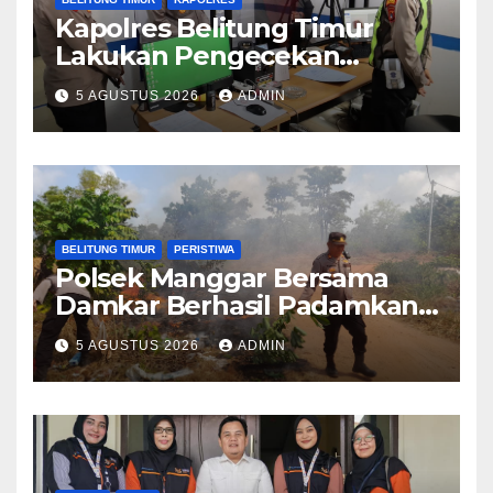
Kapolres Belitung Timur
Lakukan Pengecekan
Pelayanan SIM, Pastikan
5 AGUSTUS 2026
ADMIN
Pelayanan Prima bagi
Masyarakat
BELITUNG TIMUR
PERISTIWA
Polsek Manggar Bersama
Damkar Berhasil Padamkan
Kebakaran Lahan di Desa
5 AGUSTUS 2026
ADMIN
Sukamandi