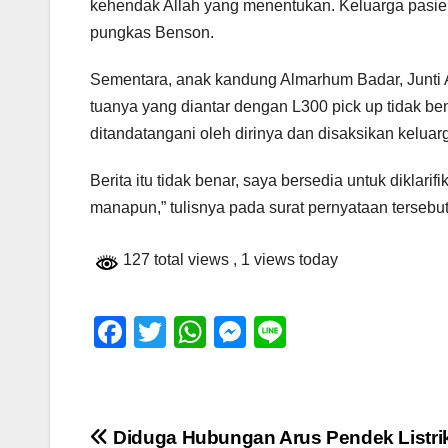
kehendak Allah yang menentukan. Keluarga pasie
pungkas Benson.
Sementara, anak kandung Almarhum Badar, Junti
tuanya yang diantar dengan L300 pick up tidak be
ditandatangani oleh dirinya dan disaksikan keluar
Berita itu tidak benar, saya bersedia untuk diklari
manapun,” tulisnya pada surat pernyataan tersebut
127 total views
, 1 views today
F
T
W
M
Li
a
wi
h
e
n
c
tt
at
ss
e
e
er
s
e
Navigasi
Diduga Hubungan Arus Pendek Listrik