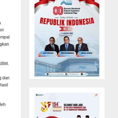
.
a
ri
empat
ngkan
RSBM.
g dan
Hasil
leh