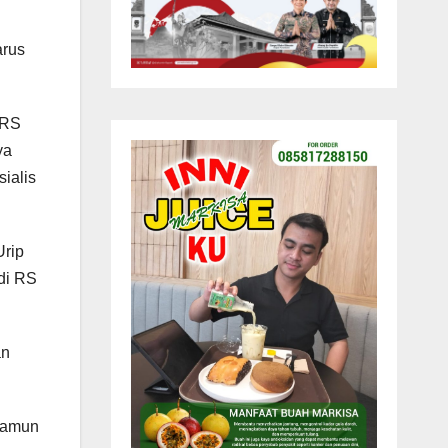
arus
 RS
ya
ialis
Urip
 di RS
an
namun