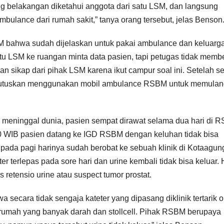
ng belakangan diketahui anggota dari satu LSM, dan langsung
bulance dari rumah sakit,” tanya orang tersebut, jelas Benson
 bahwa sudah dijelaskan untuk pakai ambulance dan keluarg
itu LSM ke ruangan minta data pasien, tapi petugas tidak membe
an sikap dari pihak LSM karena ikut campur soal ini. Setelah s
emutuskan menggunakan mobil ambulance RSBM untuk memula
 meninggal dunia, pasien sempat dirawat selama dua hari di 
40 WIB pasien datang ke IGD RSBM dengan keluhan tidak bisa
g pada pagi harinya sudah berobat ke sebuah klinik di Kotaagun
r terlepas pada sore hari dan urine kembali tidak bisa keluar. 
etensio urine atau suspect tumor prostat.
secara tidak sengaja kateter yang dipasang diklinik tertarik o
 rumah yang banyak darah dan stollcell. Pihak RSBM berupaya