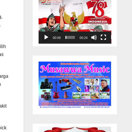
g,
.
00:00
00:24
lih
as
arga
n
kit
ick