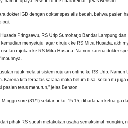
y, namun upaya tersebut urine tidak keluar,” jelas Benson.
ara dokter IGD dengan dokter spesialis bedah, bahwa pasien h
logi.
tra Husada Pringsewu, RS Urip Sumoharjo Bandar Lampung dan
kemudian menyetujui agar dirujuk ke RS Mitra Husada, akhirn
sulan rujukan ke RS Mitra Husada. Namun karena dokter spes
,”imbuhnya.
sulan rujuk melalui sistem rujukan online ke RS Urip. Namun 
 Karena kita terbatas sarana maka belum bisa, selain itu juga
isi pasien terus menurun,” jelas Benson.
Minggu sore (31/1) sekitar pukul 15.15, dihadapan keluarga d
a dari pihak RS sudah melakukan usaha semaksimal mungkin, 