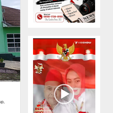
Pemutar
Video
up,