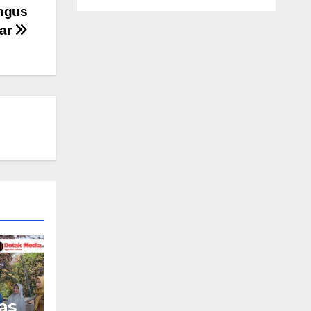
ngus
kar
as