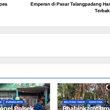
mpea
Emperan di Pasar Talangpadang Ha
Terba
WA
PURWAKARTA
BELITUNG TIMUR
PERISTIWA
onel Polsek
Bhabinkamtibm