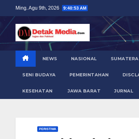
Skip
Ming. Agu 9th, 2026
9:40:55 AM
to
content
NEWS
NASIONAL
SUMATERA
SENI BUDAYA
PEMERINTAHAN
DISCL
KESEHATAN
JAWA BARAT
JURNAL
PERISTIWA