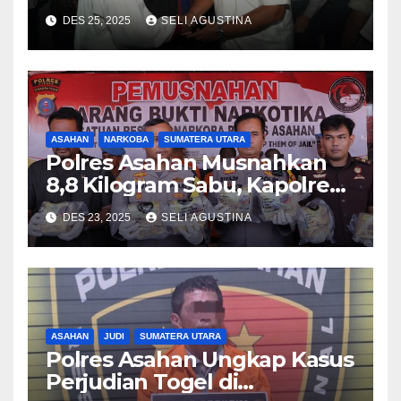
forkopimda Tinjau Perayaan
DES 25, 2025
SELI AGUSTINA
Malam Natal di Gereja HKBP
dan GKPI Kisaran
ASAHAN
NARKOBA
SUMATERA UTARA
Polres Asahan Musnahkan
8,8 Kilogram Sabu, Kapolres
Tegaskan Komitmen Perang
DES 23, 2025
SELI AGUSTINA
Terhadap Narkoba
ASAHAN
JUDI
SUMATERA UTARA
Polres Asahan Ungkap Kasus
Perjudian Togel di