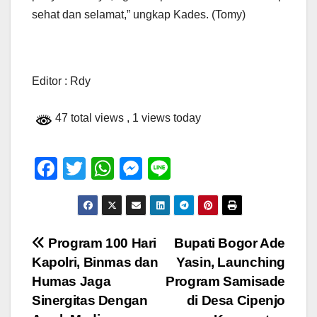
sehat dan selamat,” ungkap Kades. (Tomy)
Editor : Rdy
47 total views
, 1 views today
F
T
W
M
Li
a
wi
h
e
n
c
tt
at
ss
e
e
er
s
e
Navigasi
Program 100 Hari
Bupati Bogor Ade
b
A
n
Kapolri, Binmas dan
Yasin, Launching
pos
o
p
g
Humas Jaga
Program Samisade
o
p
er
Sinergitas Dengan
di Desa Cipenjo