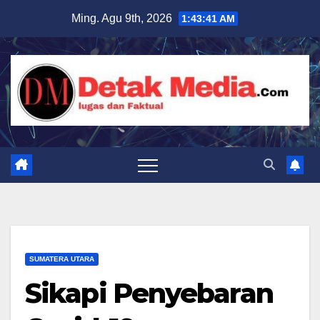
Skip
Ming. Agu 9th, 2026
1:43:42 AM
to
content
SUMATERA UTARA
Sikapi Penyebaran