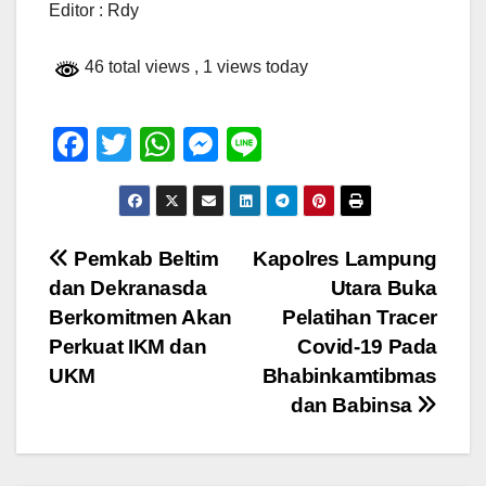
Editor : Rdy
46 total views
, 1 views today
F
T
W
M
Li
a
wi
h
e
n
c
tt
at
ss
e
e
er
s
e
Navigasi
Pemkab Beltim
Kapolres Lampung
b
A
n
dan Dekranasda
Utara Buka
pos
o
p
g
Berkomitmen Akan
Pelatihan Tracer
o
p
er
Perkuat IKM dan
Covid-19 Pada
UKM
Bhabinkamtibmas
k
dan Babinsa