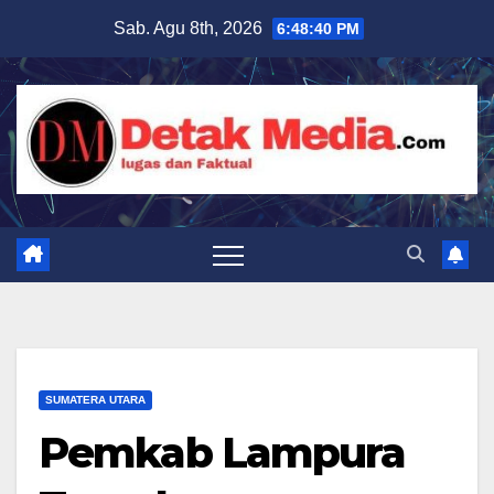
Skip
Sab. Agu 8th, 2026
6:48:41 PM
to
content
SUMATERA UTARA
Pemkab Lampura