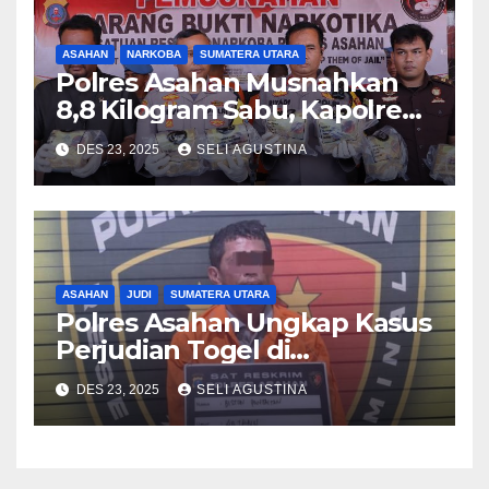
ASAHAN
NARKOBA
SUMATERA UTARA
Polres Asahan Musnahkan
8,8 Kilogram Sabu, Kapolres
Tegaskan Komitmen Perang
DES 23, 2025
SELI AGUSTINA
Terhadap Narkoba
ASAHAN
JUDI
SUMATERA UTARA
Polres Asahan Ungkap Kasus
Perjudian Togel di
Kabupaten Asahan
DES 23, 2025
SELI AGUSTINA