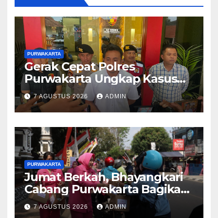
PURWAKARTA
Gerak Cepat Polres
Purwakarta Ungkap Kasus
Dugaan Pembunuhan di
7 AGUSTUS 2026
ADMIN
Cikopo, Terduga Pelaku
Diamankan Sesaat Setelah
Kejadian
PURWAKARTA
Jumat Berkah, Bhayangkari
Cabang Purwakarta Bagikan
Paket Makan Siang kepada
7 AGUSTUS 2026
ADMIN
Masyarakat