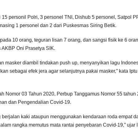
i 15 personil Polri, 3 personel TNI, Dishub 5 personel, Satpol P
sing 1 personel dan 2 dari Puskesmas Siring Betik.
pada 10 orang, teguran lisan 7 orang, dan sangsi fisik ke 6 oran
s AKBP Oni Prasetya SIK.
n masker diambil tindakan push up, menyanyikan lagu Indones
an sebagai efek jera agar selanjutnya pakai masker,” kata Iptu
Daerah Nomor 03 Tahun 2020, Perbup Tanggamus Nomor 55 tahun
han dan Pengendalian Covid-19.
 berjalan kaki ataupun menggunakan kendaraan roda empat d
alam rangka memutus mata rantai penyebaran Covid-19,” ujar I