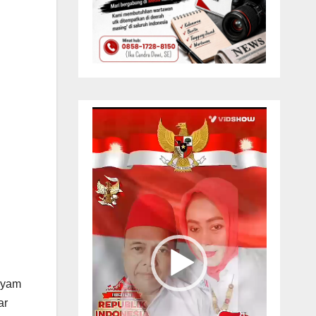
Pemutar
Video
Nyam
ar