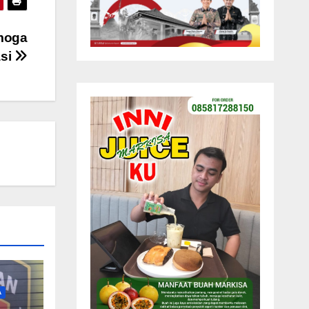
emoga
asi
A