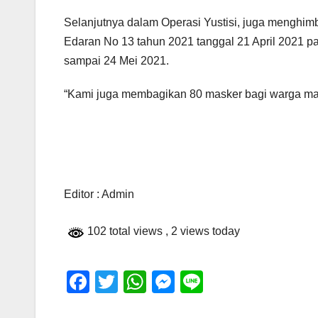
Selanjutnya dalam Operasi Yustisi, juga menghi
Edaran No 13 tahun 2021 tanggal 21 April 2021 pada
sampai 24 Mei 2021.
“Kami juga membagikan 80 masker bagi warga mas
Editor : Admin
102 total views
, 2 views today
F
T
W
M
Li
a
wi
h
e
n