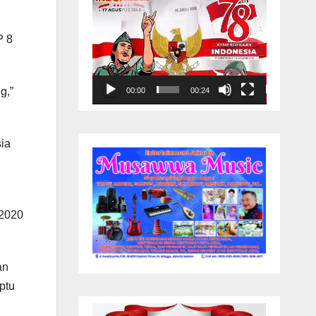
P 8
g,”
00:00
00:24
ia
 2020
an
ptu