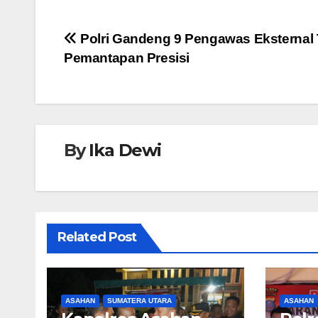
c
tt
at
ss
e
e
er
s
e
Navigasi
Polri Gandeng 9 Pengawas Eksternal 
b
A
n
Pemantapan Presisi
pos
o
p
g
o
p
er
k
By
Ika Dewi
Related Post
ASAHAN
SUMATERA UTARA
ASAHAN