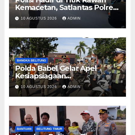
Kemacetan, Satlantas Polres
Purwakarta Kawal Aktivitas
10 AGUSTUS 2026
ADMIN
Pagi Masyarakat
BANGKA BELITUNG
Polda Babel Gelar Apel
Kesiapsiagaan
Penanggulangan Karhutla,
10 AGUSTUS 2026
ADMIN
Irjen Pol Viktor Tegaskan
Pentingnya Sinergi
BANTUAN
BELITUNG TIMUR