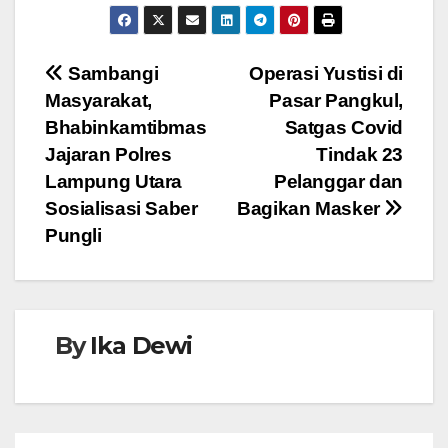
a
wi
h
e
n
c
tt
at
ss
e
e
er
s
e
Navigasi
Sambangi
Operasi Yustisi di
b
A
n
Masyarakat,
Pasar Pangkul,
pos
o
p
g
Bhabinkamtibmas
Satgas Covid
o
p
er
Jajaran Polres
Tindak 23
Lampung Utara
Pelanggar dan
k
Sosialisasi Saber
Bagikan Masker
Pungli
By
Ika Dewi