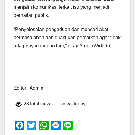
menjalin komunikasi terkait isu yang menjadi
perhatian publik.
“Penyelesaian pengaduan dan mencari akar
permasalahan dan dilakukan perbaikan agar tidak
ada penyimpangan lagi,” ucap Argo. (Widodo)
Editor : Admin
28 total views
, 1 views today
F
T
W
M
Li