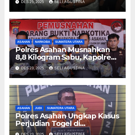
DES 25, 2025
SELI AGUSTINA
Malam Natal di Gereja HKBP
dan GKPI Kisaran
ASAHAN
NARKOBA
SUMATERA UTARA
Polres Asahan Musnahkan
8,8 Kilogram Sabu, Kapolres
Tegaskan Komitmen Perang
DES 23, 2025
SELI AGUSTINA
Terhadap Narkoba
ASAHAN
JUDI
SUMATERA UTARA
Polres Asahan Ungkap Kasus
Perjudian Togel di
Kabupaten Asahan
DES 23, 2025
SELI AGUSTINA