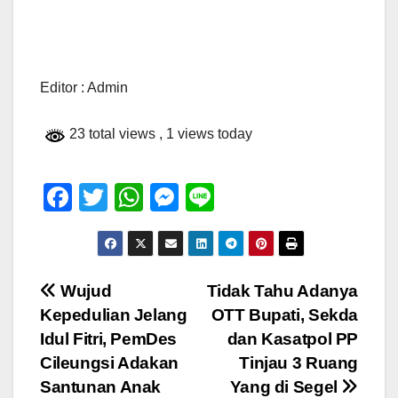
Editor : Admin
23 total views
, 1 views today
F
T
W
M
Li
a
wi
h
e
n
c
tt
at
ss
e
e
er
s
e
Navigasi
Wujud
Tidak Tahu Adanya
b
A
n
Kepedulian Jelang
OTT Bupati, Sekda
pos
o
p
g
Idul Fitri, PemDes
dan Kasatpol PP
o
p
er
Cileungsi Adakan
Tinjau 3 Ruang
Santunan Anak
Yang di Segel
k