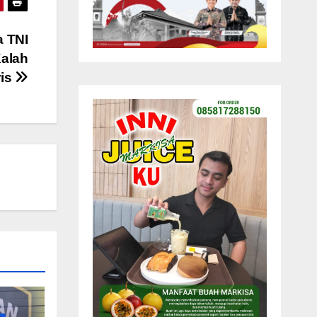
a TNI
Kalah
ris