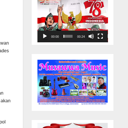
00:00
00:24
iawan
ades
an
 akan
pol