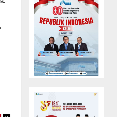
es.
a