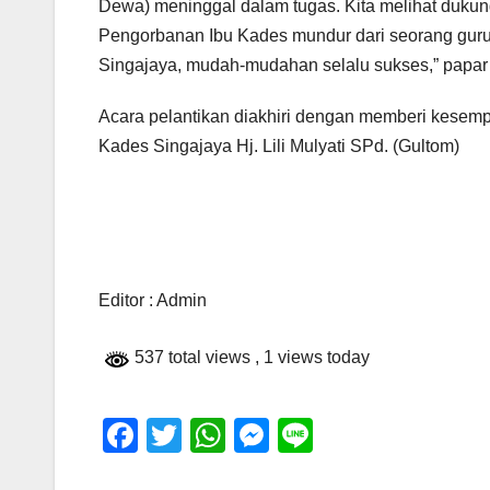
Dewa) meninggal dalam tugas. Kita melihat dukunga
Pengorbanan Ibu Kades mundur dari seorang guru
Singajaya, mudah-mudahan selalu sukses,” papar
Acara pelantikan diakhiri dengan memberi kesem
Kades Singajaya Hj. Lili Mulyati SPd. (Gultom)
Editor : Admin
537 total views
, 1 views today
F
T
W
M
Li
a
wi
h
e
n