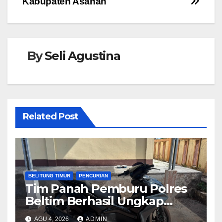
Kabupaten Asahan
By
Seli Agustina
Related Post
BELITUNG TIMUR
PENCURIAN
Tim Panah Pemburu Polres
Beltim Berhasil Ungkap
Kasus Curanmor, Dua
AGU 4, 2026
ADMIN