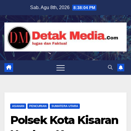
Skip
Sab. Agu 8th, 2026
8:38:05 PM
to
content
ASAHAN
PENCURIAN
SUMATERA UTARA
Polsek Kota Kisaran