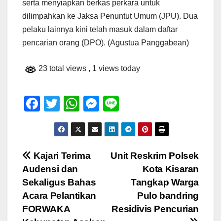
serta menyiapkan berkas perkara untuk
dilimpahkan ke Jaksa Penuntut Umum (JPU). Dua
pelaku lainnya kini telah masuk dalam daftar
pencarian orang (DPO). (Agustua Panggabean)
23 total views
, 1 views today
F
T
W
M
Li
a
wi
h
e
n
c
tt
at
ss
e
e
er
s
e
Navigasi
Kajari Terima
Unit Reskrim Polsek
b
A
n
Audensi dan
Kota Kisaran
pos
o
p
g
Sekaligus Bahas
Tangkap Warga
o
p
er
Acara Pelantikan
Pulo bandring
FORWAKA
Residivis Pencurian
k