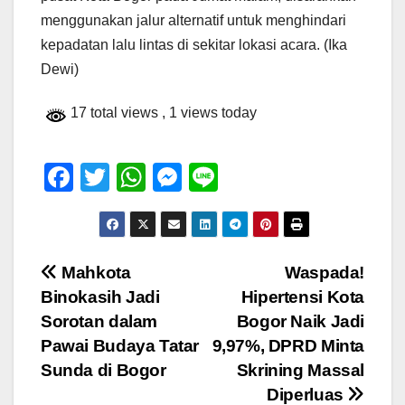
menggunakan jalur alternatif untuk menghindari
kepadatan lalu lintas di sekitar lokasi acara. (Ika
Dewi)
17 total views
, 1 views today
F
T
W
M
Li
a
wi
h
e
n
c
tt
at
ss
e
e
er
s
e
Navigasi
Mahkota
Waspada!
b
A
n
Binokasih Jadi
Hipertensi Kota
pos
o
p
g
Sorotan dalam
Bogor Naik Jadi
o
p
er
Pawai Budaya Tatar
9,97%, DPRD Minta
Sunda di Bogor
Skrining Massal
k
Diperluas