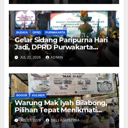
BUDAYA
DPRD
PURWAKARTA
Gelar Sidang Paripurna Hari
Jadi, DPRD Purwakarta
Tekankan Pentingnya
JUL 21, 2026
ADMIN
Identitas Budaya
BOGOR
KULINER
Warung Mak Iyah Bilabong,
Pilihan Tepat Menikmati
Masakan Rumahan yang
JUL 17, 2026
SELI AGUSTINA
Lezat dan Terjangkau