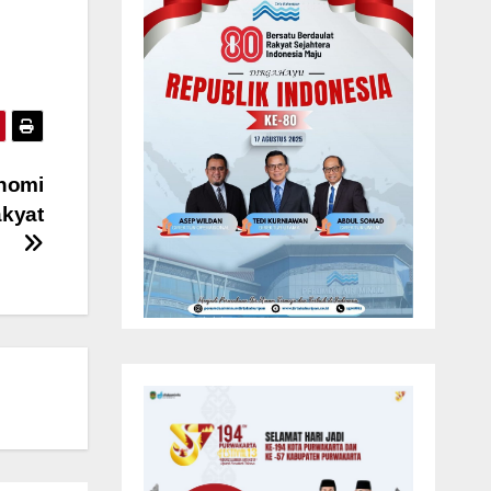
nomi
akyat