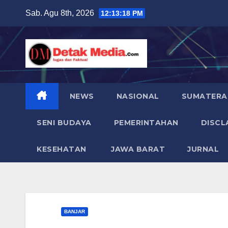
Skip
Sab. Agu 8th, 2026
12:13:20 PM
to
content
NEWS
NASIONAL
SUMATERA
SENI BUDAYA
PEMERINTAHAN
DISCL
KESEHATAN
JAWA BARAT
JURNAL
BANJAR