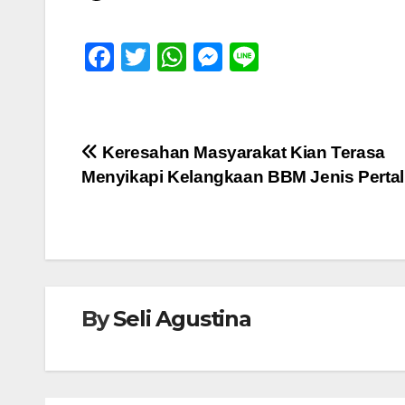
F
T
W
M
Li
a
wi
h
e
n
c
tt
at
ss
e
e
er
s
e
Navigasi
Keresahan Masyarakat Kian Terasa
b
A
n
Menyikapi Kelangkaan BBM Jenis Pertal
pos
o
p
g
o
p
er
k
By
Seli Agustina