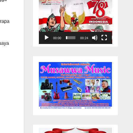
erapa
00:00
00:24
uaya