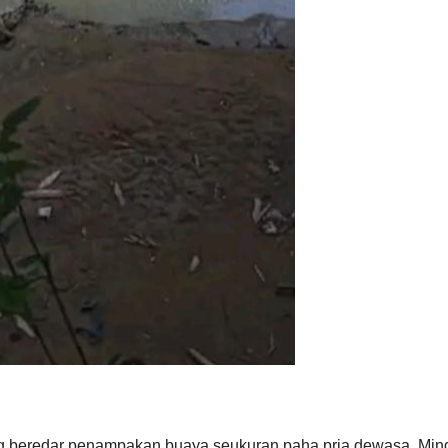
ng beredar penampakan buaya seukuran paha pria dewasa, Min