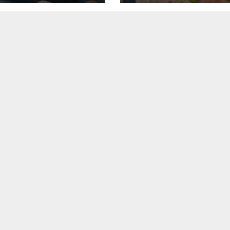
aan
cemaran Nama