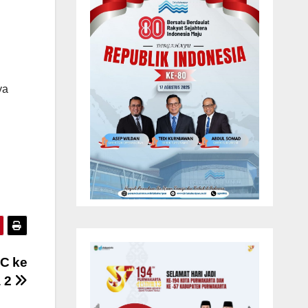
ya
C ke
a 2