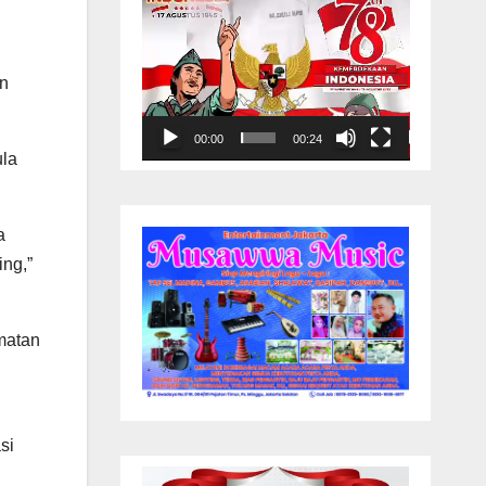
an
00:00
00:24
ula
a
ng,”
matan
si