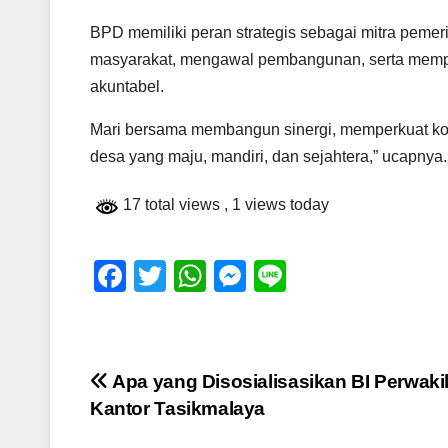
BPD memiliki peran strategis sebagai mitra pem
masyarakat, mengawal pembangunan, serta memper
akuntabel.
Mari bersama membangun sinergi, memperkuat kol
desa yang maju, mandiri, dan sejahtera,” ucapnya.
17 total views
, 1 views today
F
T
W
M
Li
a
wi
h
e
n
c
tt
at
ss
e
e
er
s
e
Navigasi
Apa yang Disosialisasikan BI Perwaki
b
A
n
Kantor Tasikmalaya
pos
o
p
g