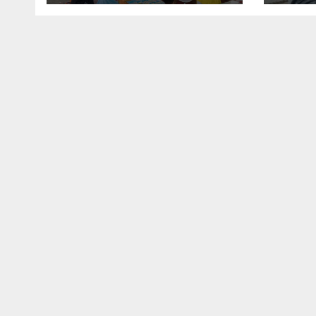
Dug
Pen
Baik