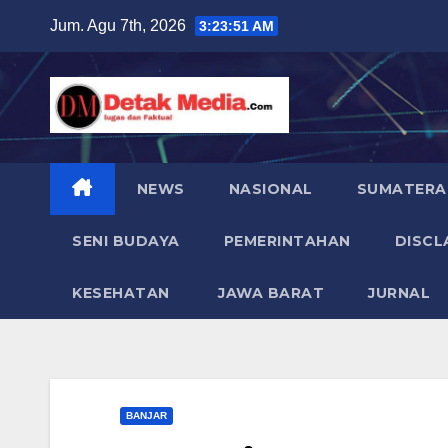
Skip
Jum. Agu 7th, 2026
3:23:53 AM
to
content
NEWS
NASIONAL
SUMATERA
SENI BUDAYA
PEMERINTAHAN
DISCL
KESEHATAN
JAWA BARAT
JURNAL
BANJAR