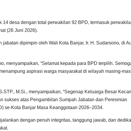
14 desa dengan total perwakilan 92 BPD, termasuk perwakil
mat (26 Juni 2026).
abatan dipimpin oleh Wali Kota Banjar, Ir. H. Sudarsono, di A
rsono, menyampaikan, “Selamat kepada para BPD terpilih. Semog
menampung aspirasi warga masyarakat di wilayah masing-masi
n, S.STP., M.Si., menyampaikan, “Segenap Keluarga Besar Keca
an sukses atas Pengambilan Sumpah Jabatan dan Peresmian
) se-Kota Banjar Masa Keanggotaan 2026–2034.
alankan dengan penuh integritas, tanggung jawab, dan dedika
kat.