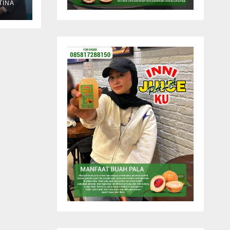
TINA
den