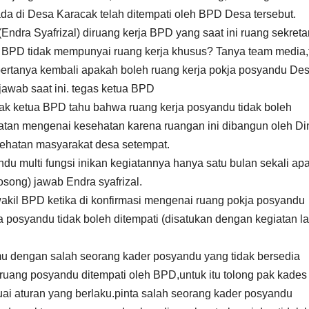
ada di Desa Karacak telah ditempati oleh BPD Desa tersebut.
ndra Syafrizal) diruang kerja BPD yang saat ini ruang sekretar
BPD tidak mempunyai ruang kerja khusus? Tanya team media,
bertanya kembali apakah boleh ruang kerja pokja posyandu De
awab saat ini. tegas ketua BPD
k ketua BPD tahu bahwa ruang kerja posyandu tidak boleh
iatan mengenai kesehatan karena ruangan ini dibangun oleh Di
hatan masyarakat desa setempat.
 multi fungsi inikan kegiatannya hanya satu bulan sekali ap
osong) jawab Endra syafrizal.
akil BPD ketika di konfirmasi mengenai ruang pokja posyandu
posyandu tidak boleh ditempati (disatukan dengan kegiatan la
 dengan salah seorang kader posyandu yang tidak bersedia
ruang posyandu ditempati oleh BPD,untuk itu tolong pak kades
suai aturan yang berlaku.pinta salah seorang kader posyandu