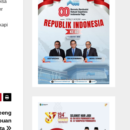
bisa
er
kapi
eeng
ibuan
rta