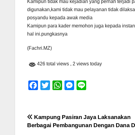
Kamipun tidak mau kejadian yang pernah terjadi 
digunakan,kami tidak mau pelayanan tidak dilaks
posyandu kepada awak media
Kamipun para kader memohon juga kepada instans
hal ini.pungkasnya
(Fachri.MZ)
426 total views
, 2 views today
F
T
W
M
Li
a
wi
h
e
n
c
tt
at
ss
e
e
er
s
e
Navigasi
Kampung Pasiran Jaya Laksanakan
b
A
n
Berbagai Pembangunan Dengan Dana 
pos
o
p
g