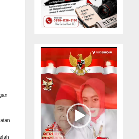
Pemutar
Video
ngan
hatan
elah